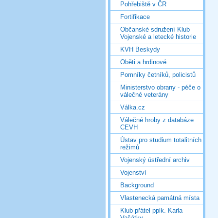
Pohřebiště v ČR
Fortifikace
Občanské sdružení Klub
Vojenské a letecké historie
KVH Beskydy
Oběti a hrdinové
Pomníky četníků, policistů
Ministerstvo obrany - péče o
válečné veterány
Válka.cz
Válečné hroby z databáze
CEVH
Ústav pro studium totalitních
režimů
Vojenský ústřední archiv
Vojenství
Background
Vlastenecká památná místa
Klub přátel pplk. Karla
Vašátky