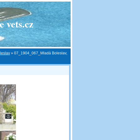
 vets.cz
leslav
»
07_1904_067_Mladá Boleslav,