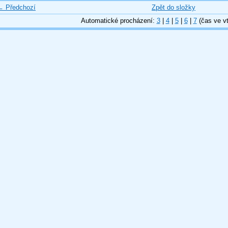
← Předchozí
Zpět do složky
Automatické procházení:
3
|
4
|
5
|
6
|
7
(čas ve vt