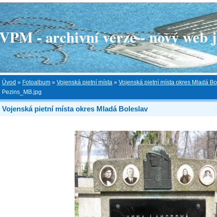
 - archivní verze - nový web je
Úvod
»
Fotoalbum
»
Vojenská pietní místa
»
Vojenská pietní místa okres Mladá Bo
Pezins_MB.jpg
Vojenská pietní místa okres Mladá Boleslav