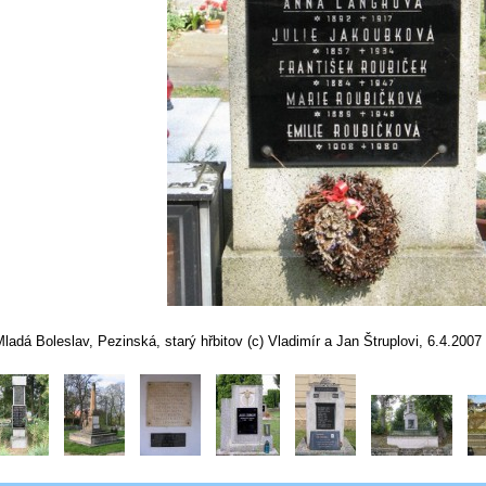
ladá Boleslav, Pezinská, starý hřbitov (c) Vladimír a Jan Štruplovi, 6.4.2007