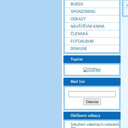
BURZA
SPONZORING
ODKAZY
NÁVŠTĚVNÍ KNIHA
ČLENSKÁ
FOTOALBUM
DISKUSE
Toplist
Mail list
Oblíbené odkazy
Sdružení válečných veteránů