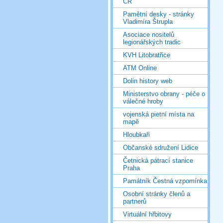
ČR
Pamětní desky - stránky
Vladimíra Štrupla
Asociace nositelů
legionářských tradic
KVH Litobratřice
ATM Online
Dolin history web
Ministerstvo obrany - péče o
válečné hroby
vojenská pietní místa na
mapě
Hloubkaři
Občanské sdružení Lidice
Četnická pátrací stanice
Praha
Památník Čestná vzpomínka
Osobní stránky členů a
partnerů
Virtuální hřbitovy