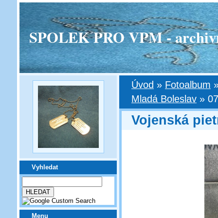
SPOLEK PRO VPM - archivní v
Úvod
»
Fotoalbum
Mladá Boleslav
»
07
Vojenská piet
Vyhledat
Menu