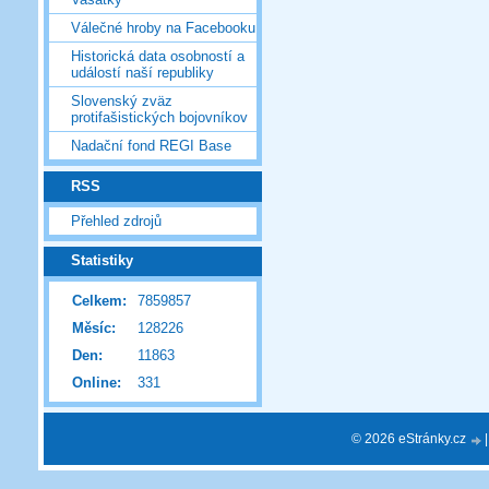
Válečné hroby na Facebooku
Historická data osobností a
událostí naší republiky
Slovenský zväz
protifašistických bojovníkov
Nadační fond REGI Base
RSS
Přehled zdrojů
Statistiky
Celkem:
7859857
Měsíc:
128226
Den:
11863
Online:
331
© 2026 eStránky.cz