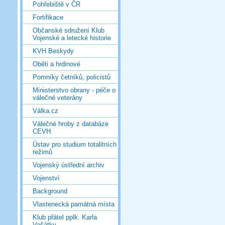
Pohřebiště v ČR
Fortifikace
Občanské sdružení Klub
Vojenské a letecké historie
KVH Beskydy
Oběti a hrdinové
Pomníky četníků, policistů
Ministerstvo obrany - péče o
válečné veterány
Válka.cz
Válečné hroby z databáze
CEVH
Ústav pro studium totalitních
režimů
Vojenský ústřední archiv
Vojenství
Background
Vlastenecká památná místa
Klub přátel pplk. Karla
Vašátky