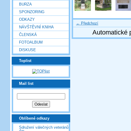
BURZA
SPONZORING
ODKAZY
← Předchozí
NÁVŠTĚVNÍ KNIHA
Automatické 
ČLENSKÁ
FOTOALBUM
DISKUSE
Toplist
Mail list
Oblíbené odkazy
Sdružení válečných veteránů