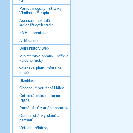
ČR
Pamětní desky - stránky
Vladimíra Štrupla
Asociace nositelů
legionářských tradic
KVH Litobratřice
ATM Online
Dolin history web
Ministerstvo obrany - péče o
válečné hroby
vojenská pietní místa na
mapě
Hloubkaři
Občanské sdružení Lidice
Četnická pátrací stanice
Praha
Památník Čestná vzpomínka
Osobní stránky členů a
partnerů
Virtuální hřbitovy