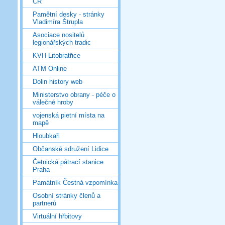
ČR
Pamětní desky - stránky
Vladimíra Štrupla
Asociace nositelů
legionářských tradic
KVH Litobratřice
ATM Online
Dolin history web
Ministerstvo obrany - péče o
válečné hroby
vojenská pietní místa na
mapě
Hloubkaři
Občanské sdružení Lidice
Četnická pátrací stanice
Praha
Památník Čestná vzpomínka
Osobní stránky členů a
partnerů
Virtuální hřbitovy