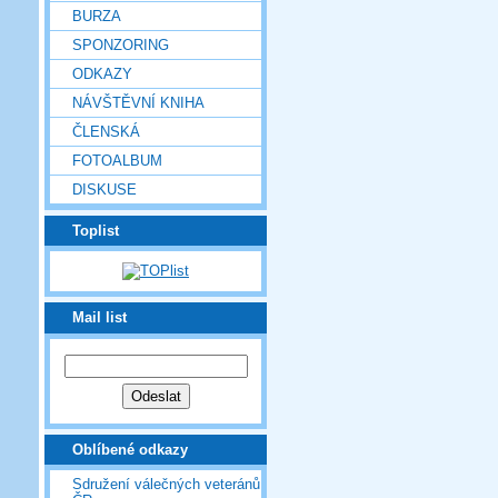
BURZA
SPONZORING
ODKAZY
NÁVŠTĚVNÍ KNIHA
ČLENSKÁ
FOTOALBUM
DISKUSE
Toplist
Mail list
Oblíbené odkazy
Sdružení válečných veteránů