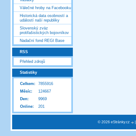
Válečné hroby na Facebooku
Historická data osobností a
událostí naší republiky
Slovenský zväz
protifašistických bojovníkov
Nadační fond REGI Base
RSS
Přehled zdrojů
Statistiky
Celkem:
7855916
Měsíc:
124667
Den:
9969
Online:
201
© 2026 eStránky.cz