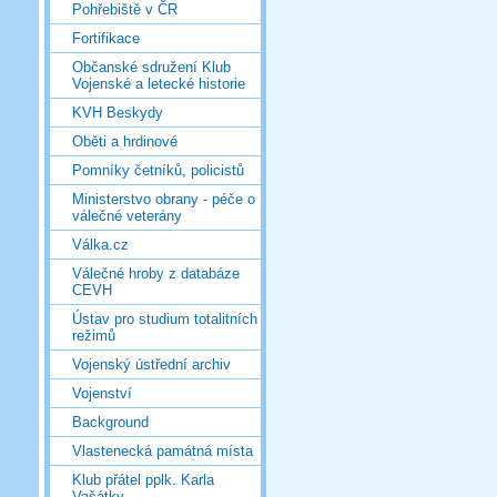
Pohřebiště v ČR
Fortifikace
Občanské sdružení Klub
Vojenské a letecké historie
KVH Beskydy
Oběti a hrdinové
Pomníky četníků, policistů
Ministerstvo obrany - péče o
válečné veterány
Válka.cz
Válečné hroby z databáze
CEVH
Ústav pro studium totalitních
režimů
Vojenský ústřední archiv
Vojenství
Background
Vlastenecká památná místa
Klub přátel pplk. Karla
Vašátky