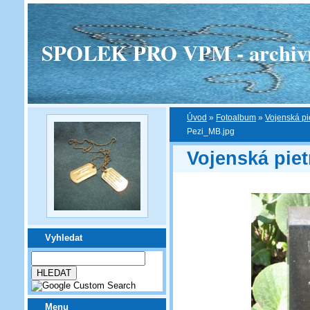
SPOLEK PRO VPM - archivní v
Úvod
»
Fotoalbum
»
Vojenská pi
Pezi_MB.jpg
Vojenská piet
Vyhledat
Menu