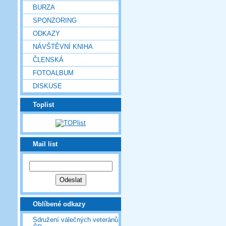
BURZA
SPONZORING
ODKAZY
NÁVŠTĚVNÍ KNIHA
ČLENSKÁ
FOTOALBUM
DISKUSE
Toplist
Mail list
Oblíbené odkazy
Sdružení válečných veteránů