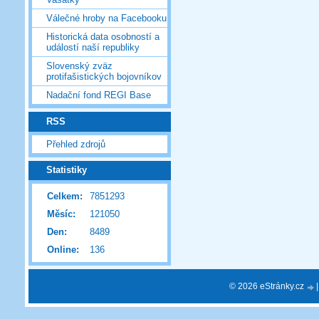
Válečné hroby na Facebooku
Historická data osobností a
událostí naší republiky
Slovenský zväz
protifašistických bojovníkov
Nadační fond REGI Base
RSS
Přehled zdrojů
Statistiky
Celkem:
7851293
Měsíc:
121050
Den:
8489
Online:
136
© 2026 eStránky.cz