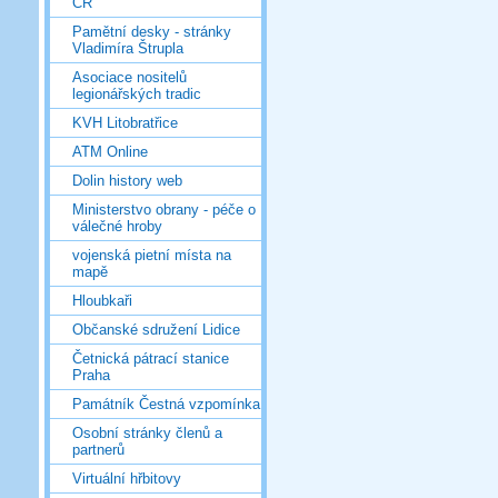
ČR
Pamětní desky - stránky
Vladimíra Štrupla
Asociace nositelů
legionářských tradic
KVH Litobratřice
ATM Online
Dolin history web
Ministerstvo obrany - péče o
válečné hroby
vojenská pietní místa na
mapě
Hloubkaři
Občanské sdružení Lidice
Četnická pátrací stanice
Praha
Památník Čestná vzpomínka
Osobní stránky členů a
partnerů
Virtuální hřbitovy