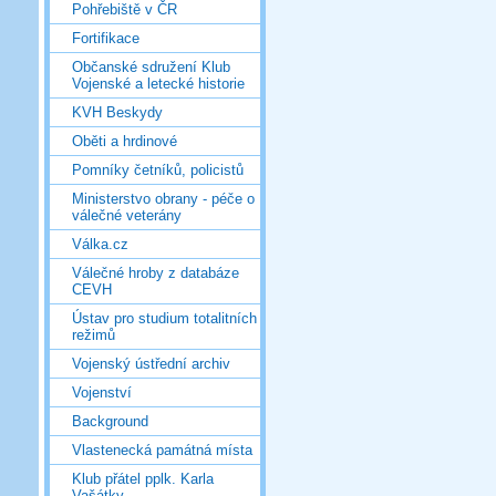
Pohřebiště v ČR
Fortifikace
Občanské sdružení Klub
Vojenské a letecké historie
KVH Beskydy
Oběti a hrdinové
Pomníky četníků, policistů
Ministerstvo obrany - péče o
válečné veterány
Válka.cz
Válečné hroby z databáze
CEVH
Ústav pro studium totalitních
režimů
Vojenský ústřední archiv
Vojenství
Background
Vlastenecká památná místa
Klub přátel pplk. Karla
Vašátky