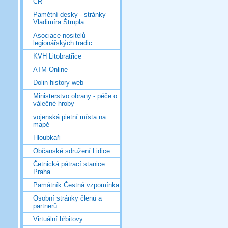
ČR
Pamětní desky - stránky
Vladimíra Štrupla
Asociace nositelů
legionářských tradic
KVH Litobratřice
ATM Online
Dolin history web
Ministerstvo obrany - péče o
válečné hroby
vojenská pietní místa na
mapě
Hloubkaři
Občanské sdružení Lidice
Četnická pátrací stanice
Praha
Památník Čestná vzpomínka
Osobní stránky členů a
partnerů
Virtuální hřbitovy