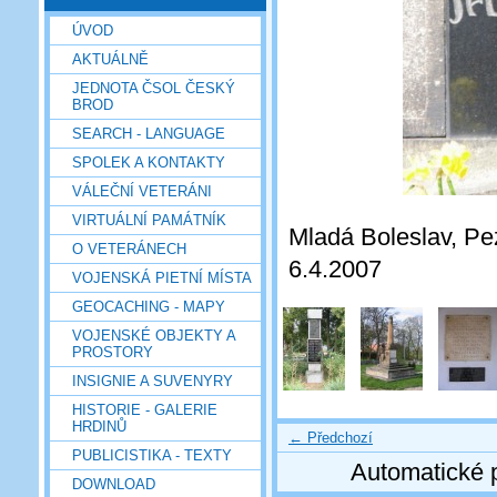
ÚVOD
AKTUÁLNĚ
JEDNOTA ČSOL ČESKÝ
BROD
SEARCH - LANGUAGE
SPOLEK A KONTAKTY
VÁLEČNÍ VETERÁNI
VIRTUÁLNÍ PAMÁTNÍK
Mladá Boleslav, Pez
O VETERÁNECH
6.4.2007
VOJENSKÁ PIETNÍ MÍSTA
GEOCACHING - MAPY
VOJENSKÉ OBJEKTY A
PROSTORY
INSIGNIE A SUVENYRY
HISTORIE - GALERIE
HRDINŮ
← Předchozí
PUBLICISTIKA - TEXTY
Automatické 
DOWNLOAD