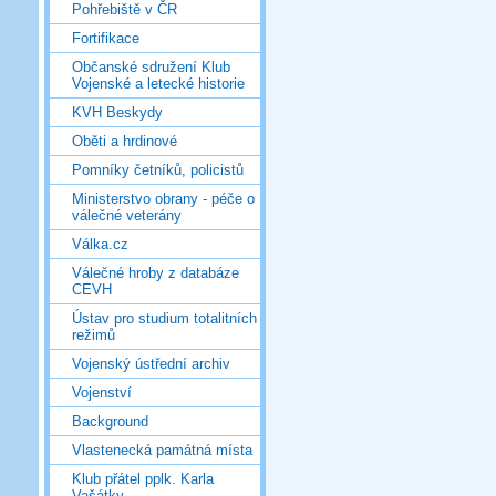
Pohřebiště v ČR
Fortifikace
Občanské sdružení Klub
Vojenské a letecké historie
KVH Beskydy
Oběti a hrdinové
Pomníky četníků, policistů
Ministerstvo obrany - péče o
válečné veterány
Válka.cz
Válečné hroby z databáze
CEVH
Ústav pro studium totalitních
režimů
Vojenský ústřední archiv
Vojenství
Background
Vlastenecká památná místa
Klub přátel pplk. Karla
Vašátky