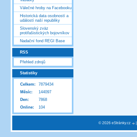
Válečné hroby na Facebooku
Historická data osobností a
událostí naší republiky
Slovenský zväz
protifašistických bojovníkov
Nadační fond REGI Base
RSS
Přehled zdrojů
Statistiky
Celkem:
7879434
Měsíc:
144097
Den:
7868
Online:
104
© 2026 eStránky.cz