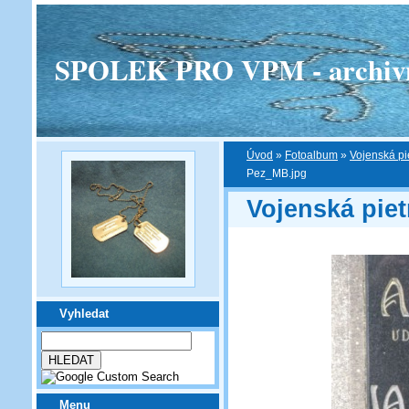
SPOLEK PRO VPM - archivní v
Úvod
»
Fotoalbum
»
Vojenská pi
Pez_MB.jpg
Vojenská piet
Vyhledat
Menu