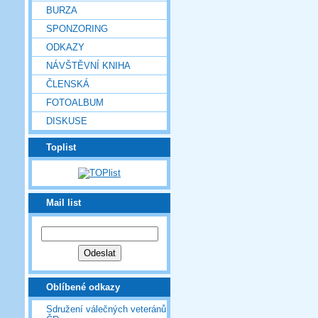
BURZA
SPONZORING
ODKAZY
NÁVŠTĚVNÍ KNIHA
ČLENSKÁ
FOTOALBUM
DISKUSE
Toplist
Mail list
Oblíbené odkazy
Sdružení válečných veteránů