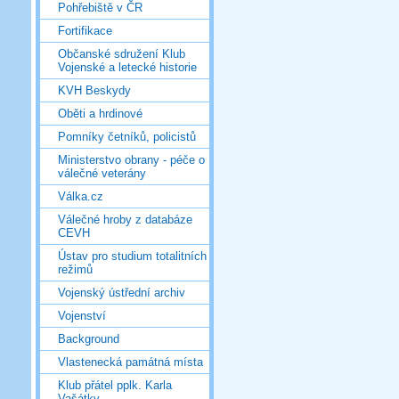
Pohřebiště v ČR
Fortifikace
Občanské sdružení Klub
Vojenské a letecké historie
KVH Beskydy
Oběti a hrdinové
Pomníky četníků, policistů
Ministerstvo obrany - péče o
válečné veterány
Válka.cz
Válečné hroby z databáze
CEVH
Ústav pro studium totalitních
režimů
Vojenský ústřední archiv
Vojenství
Background
Vlastenecká památná místa
Klub přátel pplk. Karla
Vašátky