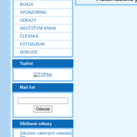
BURZA
SPONZORING
ODKAZY
NÁVŠTĚVNÍ KNIHA
ČLENSKÁ
FOTOALBUM
DISKUSE
Toplist
Mail list
Oblíbené odkazy
Sdružení válečných veteránů