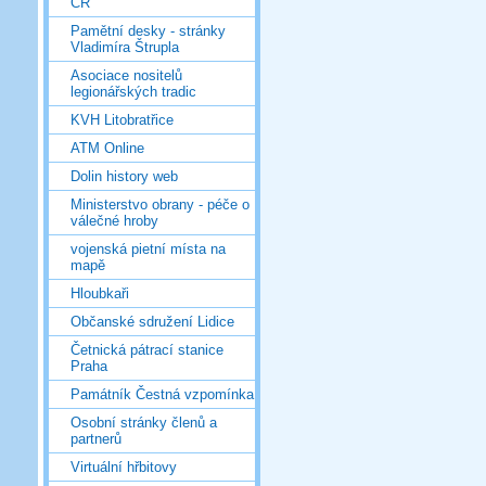
ČR
Pamětní desky - stránky
Vladimíra Štrupla
Asociace nositelů
legionářských tradic
KVH Litobratřice
ATM Online
Dolin history web
Ministerstvo obrany - péče o
válečné hroby
vojenská pietní místa na
mapě
Hloubkaři
Občanské sdružení Lidice
Četnická pátrací stanice
Praha
Památník Čestná vzpomínka
Osobní stránky členů a
partnerů
Virtuální hřbitovy