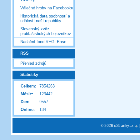
Válečné hroby na Facebooku
Historická data osobností a
událostí naší republiky
Slovenský zväz
protifašistických bojovníkov
Nadační fond REGI Base
RSS
Přehled zdrojů
Statistiky
Celkem:
7854263
Měsíc:
123442
Den:
9557
Online:
134
© 2026 eStránky.cz