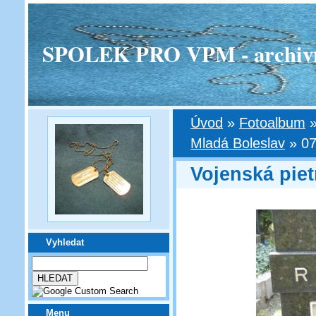
SPOLEK PRO VPM - archivní v
Úvod
»
Fotoalbum
Mladá Boleslav
»
07
Vojenská piet
Vyhledat
Menu