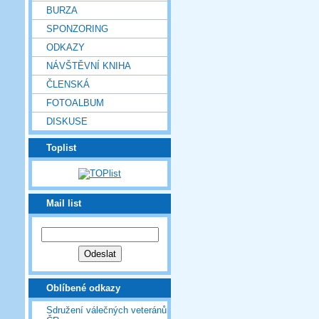
BURZA
SPONZORING
ODKAZY
NÁVŠTĚVNÍ KNIHA
ČLENSKÁ
FOTOALBUM
DISKUSE
Toplist
Mail list
Oblíbené odkazy
Sdružení válečných veteránů