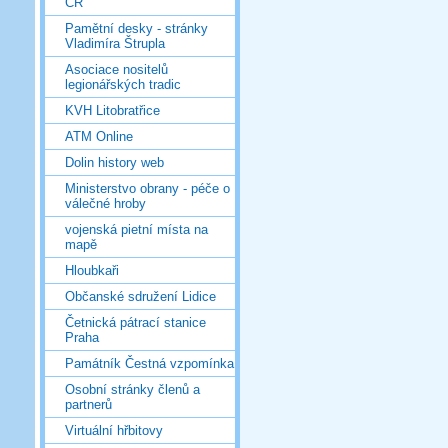
ČR
Pamětní desky - stránky
Vladimíra Štrupla
Asociace nositelů
legionářských tradic
KVH Litobratřice
ATM Online
Dolin history web
Ministerstvo obrany - péče o
válečné hroby
vojenská pietní místa na
mapě
Hloubkaři
Občanské sdružení Lidice
Četnická pátrací stanice
Praha
Památník Čestná vzpomínka
Osobní stránky členů a
partnerů
Virtuální hřbitovy