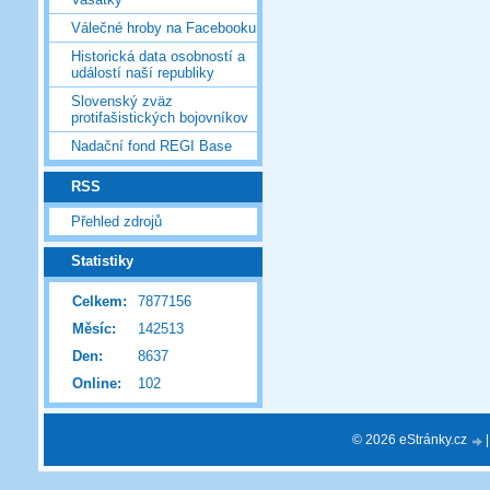
Válečné hroby na Facebooku
Historická data osobností a
událostí naší republiky
Slovenský zväz
protifašistických bojovníkov
Nadační fond REGI Base
RSS
Přehled zdrojů
Statistiky
Celkem:
7877156
Měsíc:
142513
Den:
8637
Online:
102
© 2026 eStránky.cz