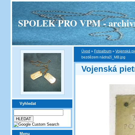
SPOLEK PRO VPM - archivní v
Úvod
»
Fotoalbum
»
Vojenská pi
bezdězem nádraží_MB.jpg
Vojenská piet
Vyhledat
Menu