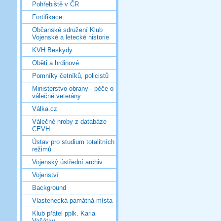
Pohřebiště v ČR
Fortifikace
Občanské sdružení Klub
Vojenské a letecké historie
KVH Beskydy
Oběti a hrdinové
Pomníky četníků, policistů
Ministerstvo obrany - péče o
válečné veterány
Válka.cz
Válečné hroby z databáze
CEVH
Ústav pro studium totalitních
režimů
Vojenský ústřední archiv
Vojenství
Background
Vlastenecká památná místa
Klub přátel pplk. Karla
Vašátky