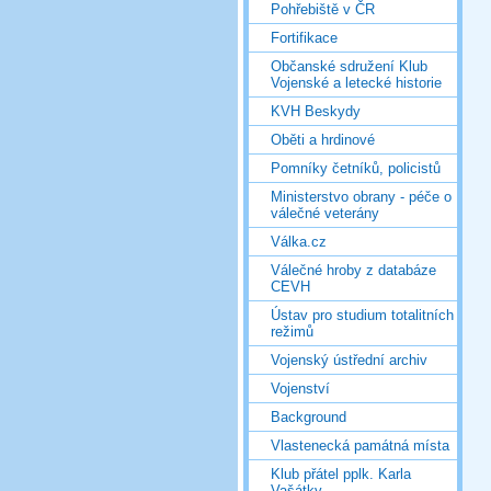
Pohřebiště v ČR
Fortifikace
Občanské sdružení Klub
Vojenské a letecké historie
KVH Beskydy
Oběti a hrdinové
Pomníky četníků, policistů
Ministerstvo obrany - péče o
válečné veterány
Válka.cz
Válečné hroby z databáze
CEVH
Ústav pro studium totalitních
režimů
Vojenský ústřední archiv
Vojenství
Background
Vlastenecká památná místa
Klub přátel pplk. Karla
Vašátky