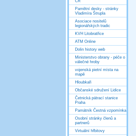
ČR
Pamětní desky - stránky
Vladimíra Štrupla
Asociace nositelů
legionářských tradic
KVH Litobratřice
ATM Online
Dolin history web
Ministerstvo obrany - péče o
válečné hroby
vojenská pietní místa na
mapě
Hloubkaři
Občanské sdružení Lidice
Četnická pátrací stanice
Praha
Památník Čestná vzpomínka
Osobní stránky členů a
partnerů
Virtuální hřbitovy