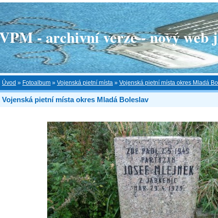
 - archivní verze - nový web je
Úvod
»
Fotoalbum
»
Vojenská pietní místa
»
Vojenská pietní místa okres Mladá Bo
Vojenská pietní místa okres Mladá Boleslav