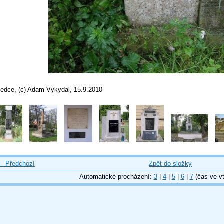
Ledce, (c) Adam Vykydal, 15.9.2010
← Předchozí
Zpět do složky
Automatické procházení:
3
|
4
|
5
|
6
|
7
(čas ve vt