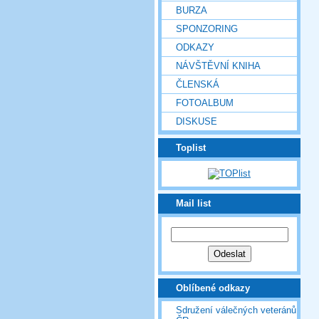
BURZA
SPONZORING
ODKAZY
NÁVŠTĚVNÍ KNIHA
ČLENSKÁ
FOTOALBUM
DISKUSE
Toplist
Mail list
Oblíbené odkazy
Sdružení válečných veteránů