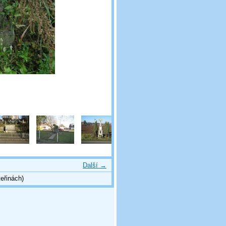
Další →
eřinách)