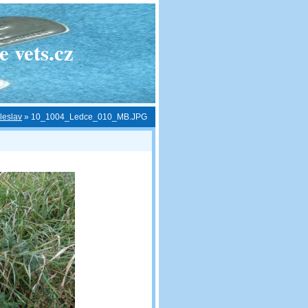
 vets.cz
leslav
»
10_1004_Ledce_010_MB.JPG