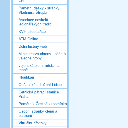
ČR
Pamětní desky - stránky
Vladimíra Štrupla
Asociace nositelů
legionářských tradic
KVH Litobratřice
ATM Online
Dolin history web
Ministerstvo obrany - péče o
válečné hroby
vojenská pietní místa na
mapě
Hloubkaři
Občanské sdružení Lidice
Četnická pátrací stanice
Praha
Památník Čestná vzpomínka
Osobní stránky členů a
partnerů
Virtuální hřbitovy