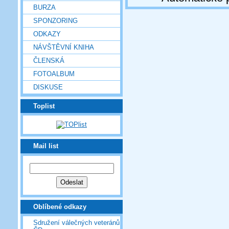
BURZA
SPONZORING
ODKAZY
NÁVŠTĚVNÍ KNIHA
ČLENSKÁ
FOTOALBUM
DISKUSE
Toplist
Mail list
Oblíbené odkazy
Sdružení válečných veteránů