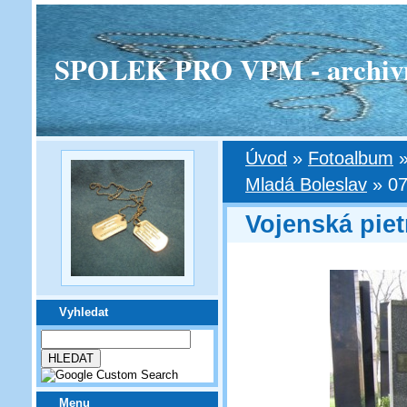
SPOLEK PRO VPM - archivní v
Úvod
»
Fotoalbum
Mladá Boleslav
»
07
Vojenská piet
Vyhledat
Menu