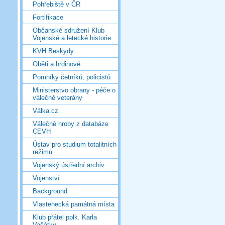
Pohřebiště v ČR
Fortifikace
Občanské sdružení Klub
Vojenské a letecké historie
KVH Beskydy
Oběti a hrdinové
Pomníky četníků, policistů
Ministerstvo obrany - péče o
válečné veterány
Válka.cz
Válečné hroby z databáze
CEVH
Ústav pro studium totalitních
režimů
Vojenský ústřední archiv
Vojenství
Background
Vlastenecká památná místa
Klub přátel pplk. Karla
Vašátky