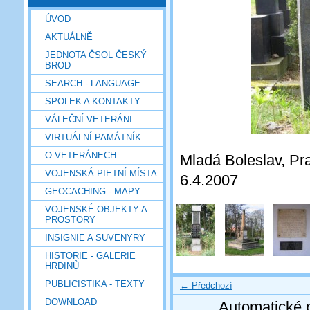
ÚVOD
AKTUÁLNĚ
JEDNOTA ČSOL ČESKÝ
BROD
SEARCH - LANGUAGE
SPOLEK A KONTAKTY
VÁLEČNÍ VETERÁNI
VIRTUÁLNÍ PAMÁTNÍK
O VETERÁNECH
Mladá Boleslav, Praž
VOJENSKÁ PIETNÍ MÍSTA
6.4.2007
GEOCACHING - MAPY
VOJENSKÉ OBJEKTY A
PROSTORY
INSIGNIE A SUVENYRY
HISTORIE - GALERIE
HRDINŮ
PUBLICISTIKA - TEXTY
← Předchozí
DOWNLOAD
Automatické 