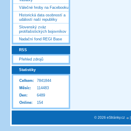
Válečné hroby na Facebooku
Historická data osobností a
událostí naší republiky
Slovenský zväz
protifašistických bojovníkov
Nadační fond REGI Base
RSS
Přehled zdrojů
Statistiky
Celkem:
7841844
Měsíc:
114483
Den:
6489
Online:
154
© 2026 eStránky.cz