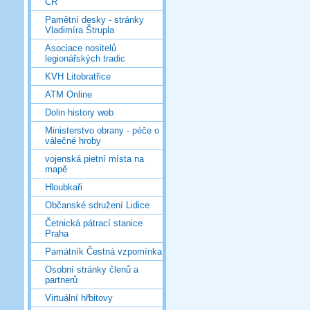
ČR
Pamětní desky - stránky
Vladimíra Štrupla
Asociace nositelů
legionářských tradic
KVH Litobratřice
ATM Online
Dolin history web
Ministerstvo obrany - péče o
válečné hroby
vojenská pietní místa na
mapě
Hloubkaři
Občanské sdružení Lidice
Četnická pátrací stanice
Praha
Památník Čestná vzpomínka
Osobní stránky členů a
partnerů
Virtuální hřbitovy