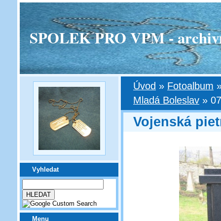
SPOLEK PRO VPM - archivní v
Úvod
»
Fotoalbum
Mladá Boleslav
»
07
Vojenská piet
Vyhledat
Menu