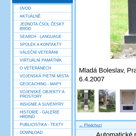
ÚVOD
AKTUÁLNĚ
JEDNOTA ČSOL ČESKÝ
BROD
SEARCH - LANGUAGE
SPOLEK A KONTAKTY
VÁLEČNÍ VETERÁNI
VIRTUÁLNÍ PAMÁTNÍK
O VETERÁNECH
Mladá Boleslav, Praž
VOJENSKÁ PIETNÍ MÍSTA
6.4.2007
GEOCACHING - MAPY
VOJENSKÉ OBJEKTY A
PROSTORY
INSIGNIE A SUVENYRY
HISTORIE - GALERIE
HRDINŮ
PUBLICISTIKA - TEXTY
← Předchozí
DOWNLOAD
Automatické 