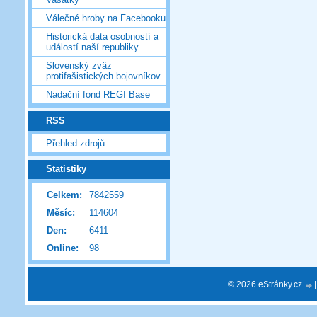
Válečné hroby na Facebooku
Historická data osobností a
událostí naší republiky
Slovenský zväz
protifašistických bojovníkov
Nadační fond REGI Base
RSS
Přehled zdrojů
Statistiky
Celkem:
7842559
Měsíc:
114604
Den:
6411
Online:
98
© 2026 eStránky.cz