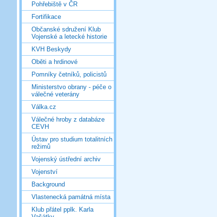
Pohřebiště v ČR
Fortifikace
Občanské sdružení Klub
Vojenské a letecké historie
KVH Beskydy
Oběti a hrdinové
Pomníky četníků, policistů
Ministerstvo obrany - péče o
válečné veterány
Válka.cz
Válečné hroby z databáze
CEVH
Ústav pro studium totalitních
režimů
Vojenský ústřední archiv
Vojenství
Background
Vlastenecká památná místa
Klub přátel pplk. Karla
Vašátky