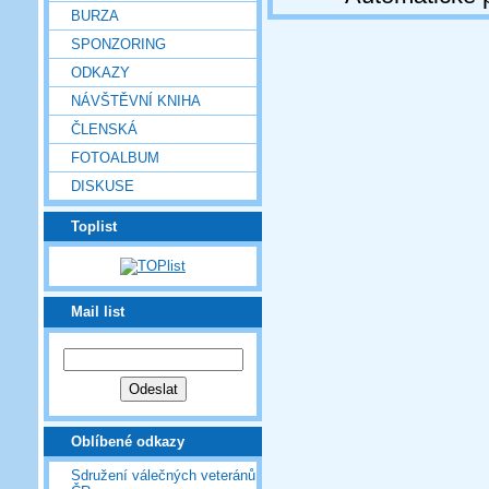
BURZA
SPONZORING
ODKAZY
NÁVŠTĚVNÍ KNIHA
ČLENSKÁ
FOTOALBUM
DISKUSE
Toplist
Mail list
Oblíbené odkazy
Sdružení válečných veteránů