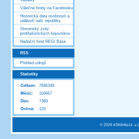
Válečné hroby na Facebooku
Historická data osobností a
událostí naší republiky
Slovenský zväz
protifašistických bojovníkov
Nadační fond REGI Base
RSS
Přehled zdrojů
Statistiky
Celkem:
7846349
Měsíc:
116667
Den:
7389
Online:
120
© 2026 eStránky.cz