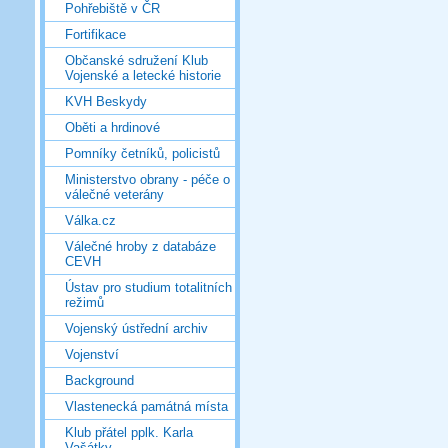
Pohřebiště v ČR
Fortifikace
Občanské sdružení Klub
Vojenské a letecké historie
KVH Beskydy
Oběti a hrdinové
Pomníky četníků, policistů
Ministerstvo obrany - péče o
válečné veterány
Válka.cz
Válečné hroby z databáze
CEVH
Ústav pro studium totalitních
režimů
Vojenský ústřední archiv
Vojenství
Background
Vlastenecká památná místa
Klub přátel pplk. Karla
Vašátky