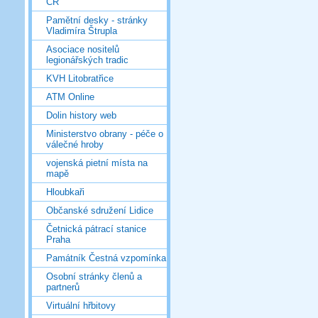
ČR
Pamětní desky - stránky
Vladimíra Štrupla
Asociace nositelů
legionářských tradic
KVH Litobratřice
ATM Online
Dolin history web
Ministerstvo obrany - péče o
válečné hroby
vojenská pietní místa na
mapě
Hloubkaři
Občanské sdružení Lidice
Četnická pátrací stanice
Praha
Památník Čestná vzpomínka
Osobní stránky členů a
partnerů
Virtuální hřbitovy