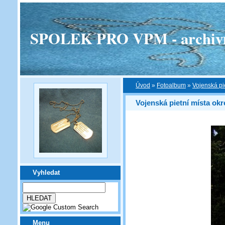
SPOLEK PRO VPM - archivní v
Úvod
»
Fotoalbum
»
Vojenská pi
Vojenská pietní místa okr
Vyhledat
Menu