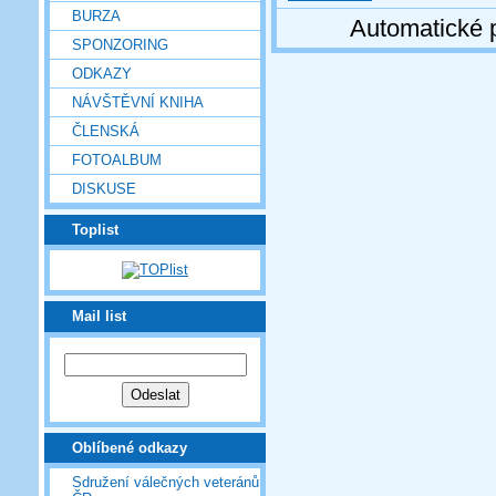
BURZA
Automatické 
SPONZORING
ODKAZY
NÁVŠTĚVNÍ KNIHA
ČLENSKÁ
FOTOALBUM
DISKUSE
Toplist
Mail list
Oblíbené odkazy
Sdružení válečných veteránů