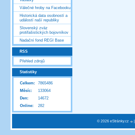
Válečné hroby na Facebooku
Historická data osobností a
událostí naší republiky
Slovenský zväz
protifašistických bojovníkov
Nadační fond REGI Base
RSS
Přehled zdrojů
Statistiky
Celkem:
7865486
Měsíc:
133064
Den:
14672
Online:
282
© 2026 eStránky.cz