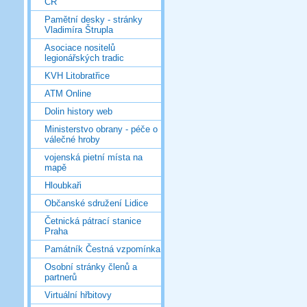
ČR
Pamětní desky - stránky
Vladimíra Štrupla
Asociace nositelů
legionářských tradic
KVH Litobratřice
ATM Online
Dolin history web
Ministerstvo obrany - péče o
válečné hroby
vojenská pietní místa na
mapě
Hloubkaři
Občanské sdružení Lidice
Četnická pátrací stanice
Praha
Památník Čestná vzpomínka
Osobní stránky členů a
partnerů
Virtuální hřbitovy