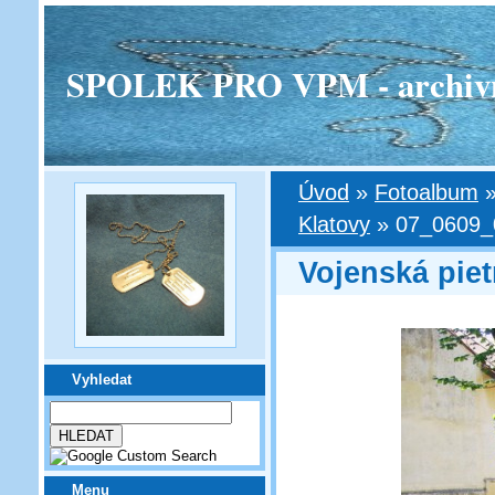
SPOLEK PRO VPM - archivní v
Úvod
»
Fotoalbum
Klatovy
»
07_0609_
Vojenská piet
Vyhledat
Menu