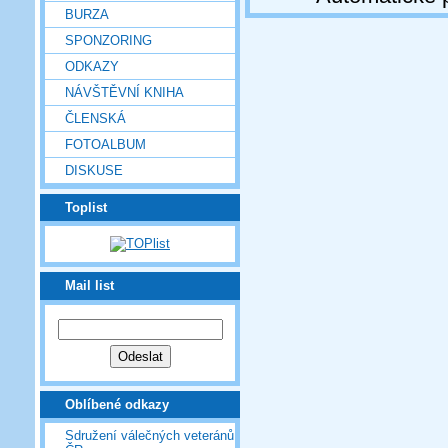
BURZA
SPONZORING
ODKAZY
NÁVŠTĚVNÍ KNIHA
ČLENSKÁ
FOTOALBUM
DISKUSE
Toplist
Mail list
Oblíbené odkazy
Sdružení válečných veteránů