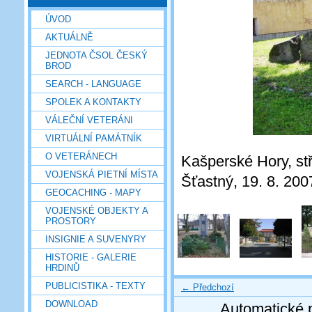
ÚVOD
AKTUÁLNĚ
JEDNOTA ČSOL ČESKÝ
BROD
SEARCH - LANGUAGE
SPOLEK A KONTAKTY
VÁLEČNÍ VETERÁNI
VIRTUÁLNÍ PAMÁTNÍK
O VETERÁNECH
Kašperské Hory, stř
VOJENSKÁ PIETNÍ MÍSTA
Šťastný, 19. 8. 200
GEOCACHING - MAPY
VOJENSKÉ OBJEKTY A
PROSTORY
INSIGNIE A SUVENYRY
HISTORIE - GALERIE
HRDINŮ
PUBLICISTIKA - TEXTY
← Předchozí
DOWNLOAD
Automatické 