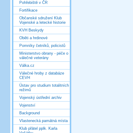
Pohřebiště v ČR
Fortifikace
Občanské sdružení Klub
Vojenské a letecké historie
KVH Beskydy
Oběti a hrdinové
Pomníky četníků, policistů
Ministerstvo obrany - péče o
válečné veterány
Válka.cz
Válečné hroby z databáze
CEVH
Ústav pro studium totalitních
režimů
Vojenský ústřední archiv
Vojenství
Background
Vlastenecká památná místa
Klub přátel pplk. Karla
Vašátky