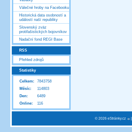
Válečné hroby na Facebooku
Historická data osobností a
událostí naší republiky
Slovenský zväz
protifašistických bojovníkov
Nadační fond REGI Base
RSS
Přehled zdrojů
Statistiky
Celkem:
7843758
Měsíc:
114803
Den:
6489
Online:
116
© 2026 eStránky.cz