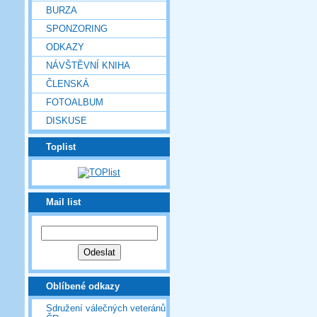
BURZA
SPONZORING
ODKAZY
NÁVŠTĚVNÍ KNIHA
ČLENSKÁ
FOTOALBUM
DISKUSE
Toplist
Mail list
Oblíbené odkazy
Sdružení válečných veteránů