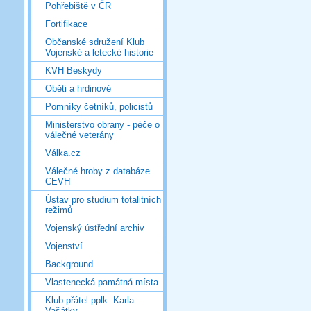
Pohřebiště v ČR
Fortifikace
Občanské sdružení Klub
Vojenské a letecké historie
KVH Beskydy
Oběti a hrdinové
Pomníky četníků, policistů
Ministerstvo obrany - péče o
válečné veterány
Válka.cz
Válečné hroby z databáze
CEVH
Ústav pro studium totalitních
režimů
Vojenský ústřední archiv
Vojenství
Background
Vlastenecká památná místa
Klub přátel pplk. Karla
Vašátky