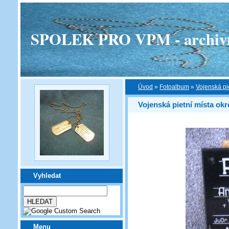
SPOLEK PRO VPM - archivní v
Úvod
»
Fotoalbum
»
Vojenská pi
Vojenská pietní místa okr
Vyhledat
Menu