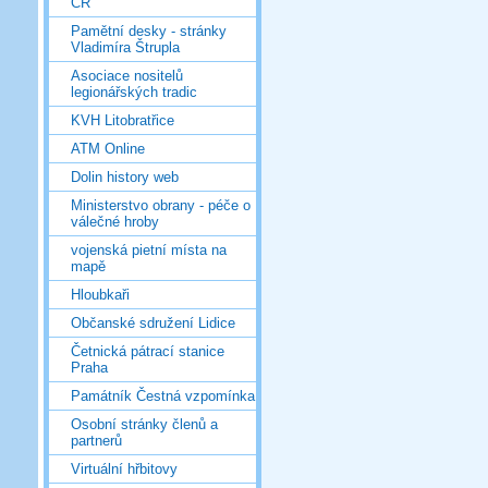
ČR
Pamětní desky - stránky
Vladimíra Štrupla
Asociace nositelů
legionářských tradic
KVH Litobratřice
ATM Online
Dolin history web
Ministerstvo obrany - péče o
válečné hroby
vojenská pietní místa na
mapě
Hloubkaři
Občanské sdružení Lidice
Četnická pátrací stanice
Praha
Památník Čestná vzpomínka
Osobní stránky členů a
partnerů
Virtuální hřbitovy