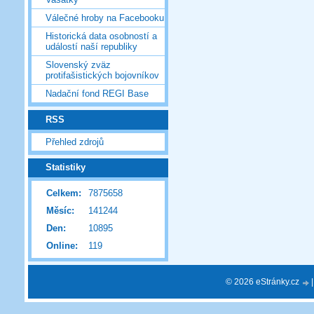
Válečné hroby na Facebooku
Historická data osobností a
událostí naší republiky
Slovenský zväz
protifašistických bojovníkov
Nadační fond REGI Base
RSS
Přehled zdrojů
Statistiky
Celkem:
7875658
Měsíc:
141244
Den:
10895
Online:
119
© 2026 eStránky.cz