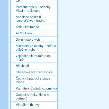
ČR
Pamětní desky - stránky
Vladimíra Štrupla
Asociace nositelů
legionářských tradic
KVH Litobratřice
ATM Online
Dolin history web
Ministerstvo obrany - péče o
válečné hroby
vojenská pietní místa na
mapě
Hloubkaři
Občanské sdružení Lidice
Četnická pátrací stanice
Praha
Památník Čestná vzpomínka
Osobní stránky členů a
partnerů
Virtuální hřbitovy