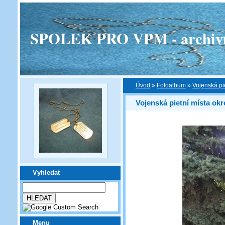
SPOLEK PRO VPM - archivní v
Úvod
»
Fotoalbum
»
Vojenská pi
Vojenská pietní místa okr
Vyhledat
Menu