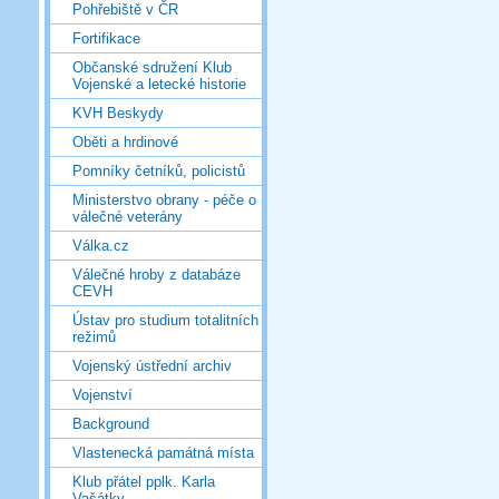
Pohřebiště v ČR
Fortifikace
Občanské sdružení Klub
Vojenské a letecké historie
KVH Beskydy
Oběti a hrdinové
Pomníky četníků, policistů
Ministerstvo obrany - péče o
válečné veterány
Válka.cz
Válečné hroby z databáze
CEVH
Ústav pro studium totalitních
režimů
Vojenský ústřední archiv
Vojenství
Background
Vlastenecká památná místa
Klub přátel pplk. Karla
Vašátky