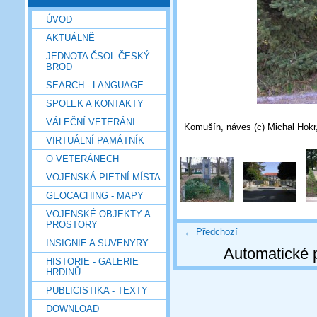
ÚVOD
AKTUÁLNĚ
JEDNOTA ČSOL ČESKÝ
BROD
SEARCH - LANGUAGE
SPOLEK A KONTAKTY
VÁLEČNÍ VETERÁNI
Komušín, náves (c) Michal Hokr
VIRTUÁLNÍ PAMÁTNÍK
O VETERÁNECH
VOJENSKÁ PIETNÍ MÍSTA
GEOCACHING - MAPY
VOJENSKÉ OBJEKTY A
PROSTORY
← Předchozí
INSIGNIE A SUVENYRY
Automatické 
HISTORIE - GALERIE
HRDINŮ
PUBLICISTIKA - TEXTY
DOWNLOAD