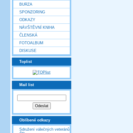
BURZA
SPONZORING
ODKAZY
NÁVŠTĚVNÍ KNIHA
ČLENSKÁ
FOTOALBUM
DISKUSE
Toplist
Mail list
Oblíbené odkazy
Sdružení válečných veteránů