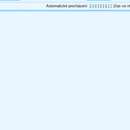
Automatické procházení:
3
|
4
|
5
|
6
|
7
(čas ve vt