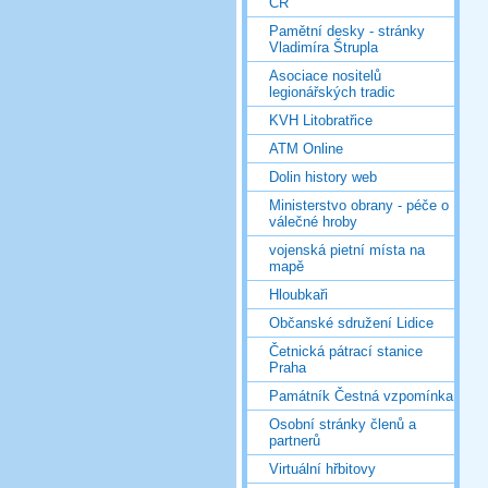
ČR
Pamětní desky - stránky
Vladimíra Štrupla
Asociace nositelů
legionářských tradic
KVH Litobratřice
ATM Online
Dolin history web
Ministerstvo obrany - péče o
válečné hroby
vojenská pietní místa na
mapě
Hloubkaři
Občanské sdružení Lidice
Četnická pátrací stanice
Praha
Památník Čestná vzpomínka
Osobní stránky členů a
partnerů
Virtuální hřbitovy