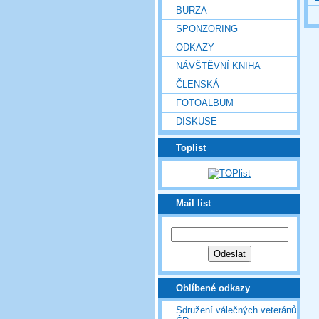
BURZA
SPONZORING
ODKAZY
NÁVŠTĚVNÍ KNIHA
ČLENSKÁ
FOTOALBUM
DISKUSE
Toplist
Mail list
Oblíbené odkazy
Sdružení válečných veteránů