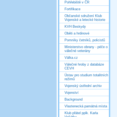
Pohřebiště v ČR
Fortifikace
Občanské sdružení Klub
Vojenské a letecké historie
KVH Beskydy
Oběti a hrdinové
Pomníky četníků, policistů
Ministerstvo obrany - péče o
válečné veterány
Válka.cz
Válečné hroby z databáze
CEVH
Ústav pro studium totalitních
režimů
Vojenský ústřední archiv
Vojenství
Background
Vlastenecká památná místa
Klub přátel pplk. Karla
Vašátky