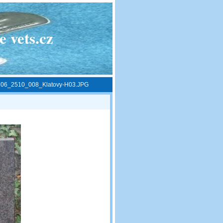
 vets.cz
»
06_2510_008_Klatovy-H03.JPG