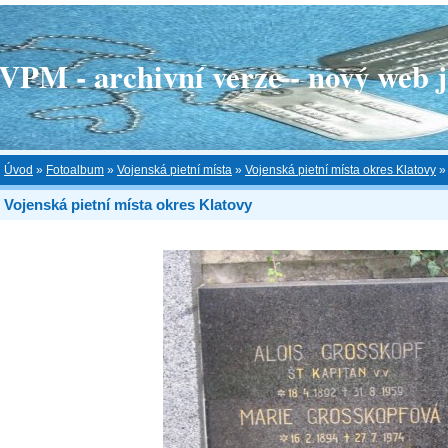
 - archivní verze - nový web je
Úvod
»
Fotoalbum
»
Vojenská pietní místa
»
Vojenská pietní místa okres Klatovy
Vojenská pietní místa okres Klatovy