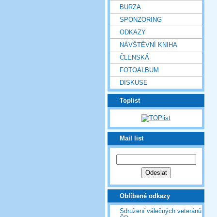
BURZA
SPONZORING
ODKAZY
NÁVŠTĚVNÍ KNIHA
ČLENSKÁ
FOTOALBUM
DISKUSE
Toplist
Mail list
Oblíbené odkazy
Sdružení válečných veteránů