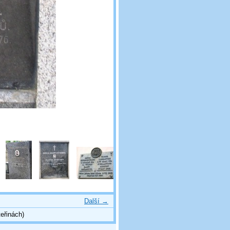
Další →
eřinách)