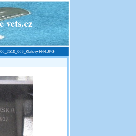
 vets.cz
»
06_2510_069_Klatovy-H44.JPG-