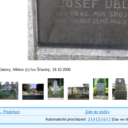
latovy, hřbitov (c) Ivo Šťastný, 19.10.2006
← Předchozí
Zpět do složky
Automatické procházení:
3
|
4
|
5
|
6
|
7
(čas ve vt