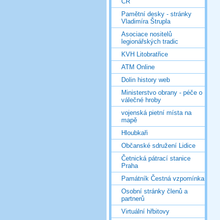
ČR
Pamětní desky - stránky
Vladimíra Štrupla
Asociace nositelů
legionářských tradic
KVH Litobratřice
ATM Online
Dolin history web
Ministerstvo obrany - péče o
válečné hroby
vojenská pietní místa na
mapě
Hloubkaři
Občanské sdružení Lidice
Četnická pátrací stanice
Praha
Památník Čestná vzpomínka
Osobní stránky členů a
partnerů
Virtuální hřbitovy