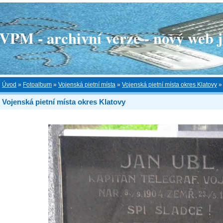
 - archivní verze - nový web je
Úvod
»
Fotoalbum
»
Vojenská pietní místa
»
Vojenská pietní místa okres Klatovy
Vojenská pietní místa okres Klatovy