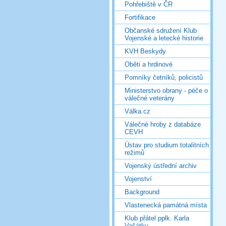
Pohřebiště v ČR
Fortifikace
Občanské sdružení Klub
Vojenské a letecké historie
KVH Beskydy
Oběti a hrdinové
Pomníky četníků, policistů
Ministerstvo obrany - péče o
válečné veterány
Válka.cz
Válečné hroby z databáze
CEVH
Ústav pro studium totalitních
režimů
Vojenský ústřední archiv
Vojenství
Background
Vlastenecká památná místa
Klub přátel pplk. Karla
Vašátky