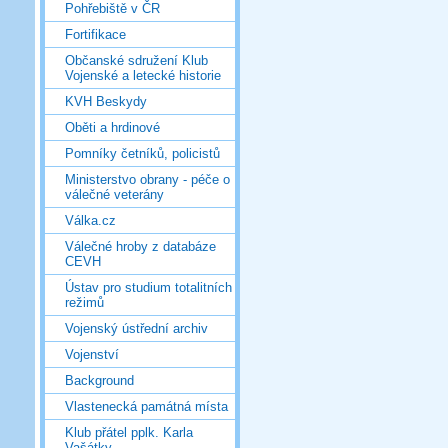
Pohřebiště v ČR
Fortifikace
Občanské sdružení Klub
Vojenské a letecké historie
KVH Beskydy
Oběti a hrdinové
Pomníky četníků, policistů
Ministerstvo obrany - péče o
válečné veterány
Válka.cz
Válečné hroby z databáze
CEVH
Ústav pro studium totalitních
režimů
Vojenský ústřední archiv
Vojenství
Background
Vlastenecká památná místa
Klub přátel pplk. Karla
Vašátky