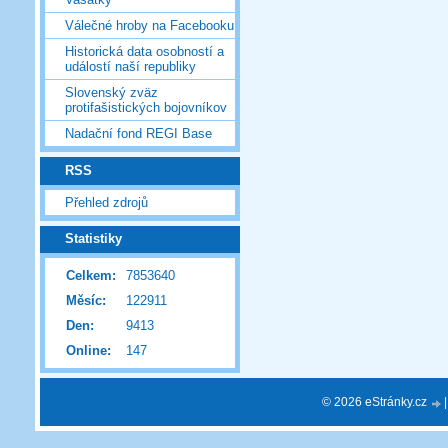
Válečné hroby na Facebooku
Historická data osobností a
událostí naší republiky
Slovenský zväz
protifašistických bojovníkov
Nadační fond REGI Base
RSS
Přehled zdrojů
Statistiky
Celkem:
7853640
Měsíc:
122911
Den:
9413
Online:
147
© 2026 eStránky.cz