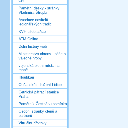
ČR
Pamětní desky - stránky
Vladimíra Štrupla
Asociace nositelů
legionářských tradic
KVH Litobratřice
ATM Online
Dolin history web
Ministerstvo obrany - péče o
válečné hroby
vojenská pietní místa na
mapě
Hloubkaři
Občanské sdružení Lidice
Četnická pátrací stanice
Praha
Památník Čestná vzpomínka
Osobní stránky členů a
partnerů
Virtuální hřbitovy