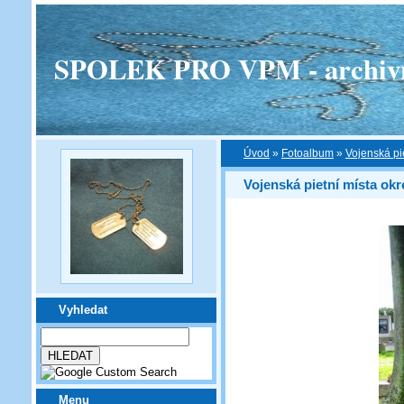
SPOLEK PRO VPM - archivní v
Úvod
»
Fotoalbum
»
Vojenská pi
Vojenská pietní místa okr
Vyhledat
Menu