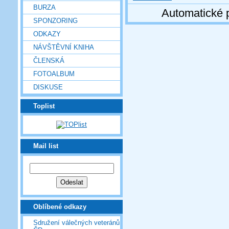
BURZA
Automatické 
SPONZORING
ODKAZY
NÁVŠTĚVNÍ KNIHA
ČLENSKÁ
FOTOALBUM
DISKUSE
Toplist
Mail list
Oblíbené odkazy
Sdružení válečných veteránů