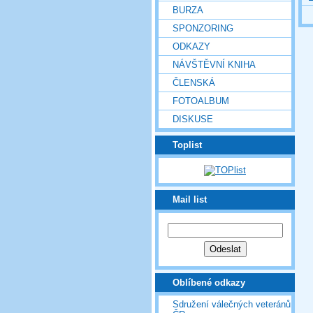
BURZA
SPONZORING
ODKAZY
NÁVŠTĚVNÍ KNIHA
ČLENSKÁ
FOTOALBUM
DISKUSE
Toplist
Mail list
Oblíbené odkazy
Sdružení válečných veteránů