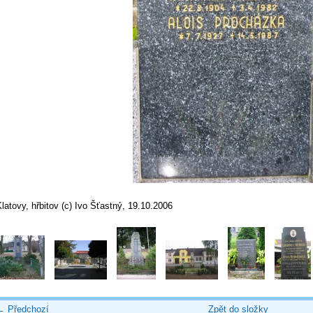
latovy, hřbitov (c) Ivo Šťastný, 19.10.2006
← Předchozí
Zpět do složky