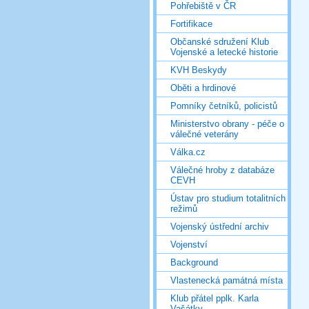
Pohřebiště v ČR
Fortifikace
Občanské sdružení Klub
Vojenské a letecké historie
KVH Beskydy
Oběti a hrdinové
Pomníky četníků, policistů
Ministerstvo obrany - péče o
válečné veterány
Válka.cz
Válečné hroby z databáze
CEVH
Ústav pro studium totalitních
režimů
Vojenský ústřední archiv
Vojenství
Background
Vlastenecká památná místa
Klub přátel pplk. Karla
Vašátky