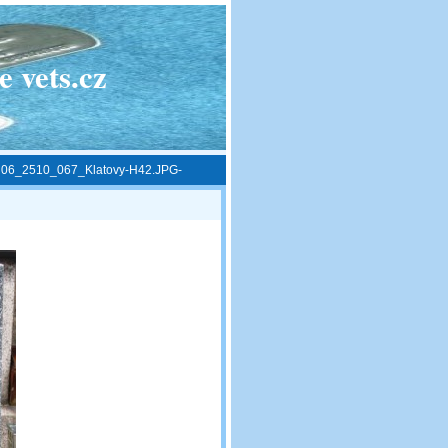
 vets.cz
»
06_2510_067_Klatovy-H42.JPG-