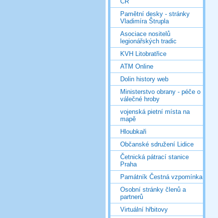
ČR
Pamětní desky - stránky
Vladimíra Štrupla
Asociace nositelů
legionářských tradic
KVH Litobratřice
ATM Online
Dolin history web
Ministerstvo obrany - péče o
válečné hroby
vojenská pietní místa na
mapě
Hloubkaři
Občanské sdružení Lidice
Četnická pátrací stanice
Praha
Památník Čestná vzpomínka
Osobní stránky členů a
partnerů
Virtuální hřbitovy