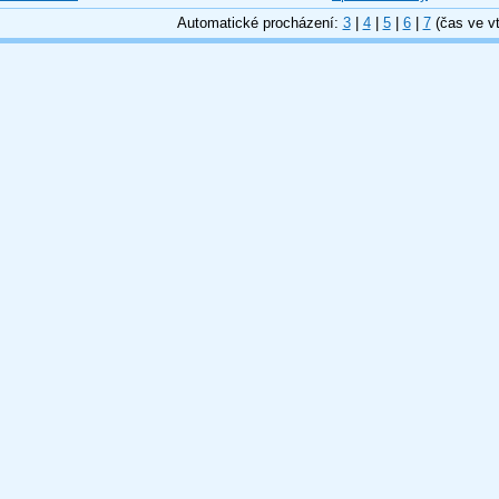
Automatické procházení:
3
|
4
|
5
|
6
|
7
(čas ve vt