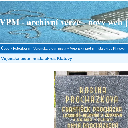
 - archivní verze - nový web je
Úvod
»
Fotoalbum
»
Vojenská pietní místa
»
Vojenská pietní místa okres Klatovy
Vojenská pietní místa okres Klatovy