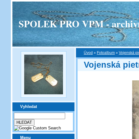
SPOLEK PRO VPM - archivní v
Úvod
»
Fotoalbum
»
Vojenská pi
Vojenská piet
Vyhledat
Menu