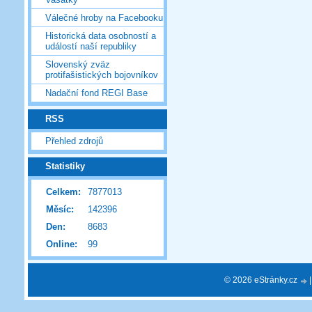
Válečné hroby na Facebooku
Historická data osobností a
událostí naší republiky
Slovenský zväz
protifašistických bojovníkov
Nadační fond REGI Base
RSS
Přehled zdrojů
Statistiky
Celkem:
7877013
Měsíc:
142396
Den:
8683
Online:
99
© 2026 eStránky.cz