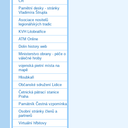
ČR
Pamětní desky - stránky
Vladimíra Štrupla
Asociace nositelů
legionářských tradic
KVH Litobratřice
ATM Online
Dolin history web
Ministerstvo obrany - péče o
válečné hroby
vojenská pietní místa na
mapě
Hloubkaři
Občanské sdružení Lidice
Četnická pátrací stanice
Praha
Památník Čestná vzpomínka
Osobní stránky členů a
partnerů
Virtuální hřbitovy