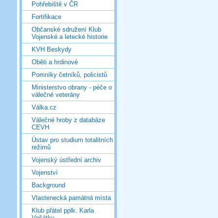
Pohřebiště v ČR
Fortifikace
Občanské sdružení Klub
Vojenské a letecké historie
KVH Beskydy
Oběti a hrdinové
Pomníky četníků, policistů
Ministerstvo obrany - péče o
válečné veterány
Válka.cz
Válečné hroby z databáze
CEVH
Ústav pro studium totalitních
režimů
Vojenský ústřední archiv
Vojenství
Background
Vlastenecká památná místa
Klub přátel pplk. Karla
Vašátky