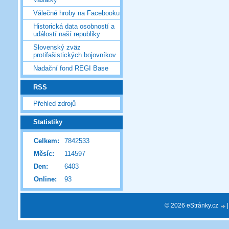
Válečné hroby na Facebooku
Historická data osobností a
událostí naší republiky
Slovenský zväz
protifašistických bojovníkov
Nadační fond REGI Base
RSS
Přehled zdrojů
Statistiky
Celkem:
7842533
Měsíc:
114597
Den:
6403
Online:
93
© 2026 eStránky.cz