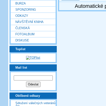
BURZA
Automatické 
SPONZORING
ODKAZY
NÁVŠTĚVNÍ KNIHA
ČLENSKÁ
FOTOALBUM
DISKUSE
Toplist
Mail list
Oblíbené odkazy
Sdružení válečných veteránů