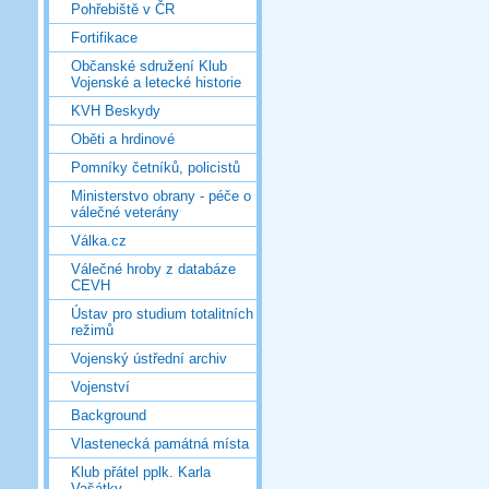
Pohřebiště v ČR
Fortifikace
Občanské sdružení Klub
Vojenské a letecké historie
KVH Beskydy
Oběti a hrdinové
Pomníky četníků, policistů
Ministerstvo obrany - péče o
válečné veterány
Válka.cz
Válečné hroby z databáze
CEVH
Ústav pro studium totalitních
režimů
Vojenský ústřední archiv
Vojenství
Background
Vlastenecká památná místa
Klub přátel pplk. Karla
Vašátky