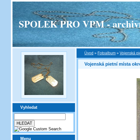
SPOLEK PRO VPM - archivní v
Úvod
»
Fotoalbum
»
Vojenská pi
Vojenská pietní místa okr
Vyhledat
Menu