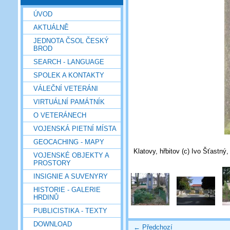
ÚVOD
AKTUÁLNĚ
JEDNOTA ČSOL ČESKÝ
BROD
SEARCH - LANGUAGE
SPOLEK A KONTAKTY
VÁLEČNÍ VETERÁNI
VIRTUÁLNÍ PAMÁTNÍK
O VETERÁNECH
VOJENSKÁ PIETNÍ MÍSTA
GEOCACHING - MAPY
Klatovy, hřbitov (c) Ivo Šťastný
VOJENSKÉ OBJEKTY A
PROSTORY
INSIGNIE A SUVENYRY
HISTORIE - GALERIE
HRDINŮ
PUBLICISTIKA - TEXTY
DOWNLOAD
← Předchozí