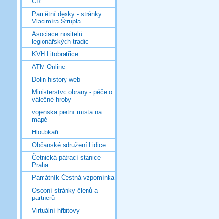
ČR
Pamětní desky - stránky
Vladimíra Štrupla
Asociace nositelů
legionářských tradic
KVH Litobratřice
ATM Online
Dolin history web
Ministerstvo obrany - péče o
válečné hroby
vojenská pietní místa na
mapě
Hloubkaři
Občanské sdružení Lidice
Četnická pátrací stanice
Praha
Památník Čestná vzpomínka
Osobní stránky členů a
partnerů
Virtuální hřbitovy