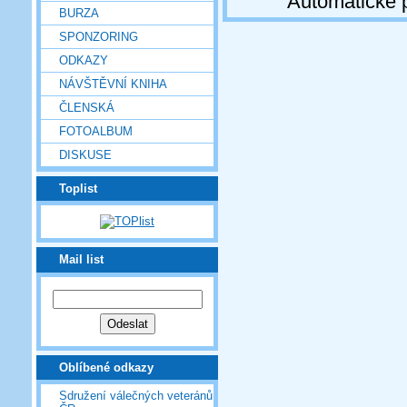
Automatické 
BURZA
SPONZORING
ODKAZY
NÁVŠTĚVNÍ KNIHA
ČLENSKÁ
FOTOALBUM
DISKUSE
Toplist
Mail list
Oblíbené odkazy
Sdružení válečných veteránů