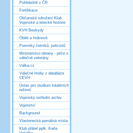
Pohřebiště v ČR
Fortifikace
Občanské sdružení Klub
Vojenské a letecké historie
KVH Beskydy
Oběti a hrdinové
Pomníky četníků, policistů
Ministerstvo obrany - péče o
válečné veterány
Válka.cz
Válečné hroby z databáze
CEVH
Ústav pro studium totalitních
režimů
Vojenský ústřední archiv
Vojenství
Background
Vlastenecká památná místa
Klub přátel pplk. Karla
Vašátky