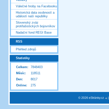
Válečné hroby na Facebooku
Historická data osobností a
událostí naší republiky
Slovenský zväz
protifašistických bojovníkov
Nadační fond REGI Base
RSS
Přehled zdrojů
Statistiky
Celkem:
7848403
Měsíc:
118511
Den:
8017
Online:
275
© 2026 eStránky.cz