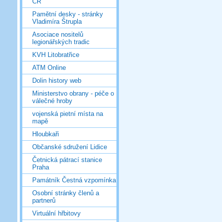
ČR
Pamětní desky - stránky
Vladimíra Štrupla
Asociace nositelů
legionářských tradic
KVH Litobratřice
ATM Online
Dolin history web
Ministerstvo obrany - péče o
válečné hroby
vojenská pietní místa na
mapě
Hloubkaři
Občanské sdružení Lidice
Četnická pátrací stanice
Praha
Památník Čestná vzpomínka
Osobní stránky členů a
partnerů
Virtuální hřbitovy