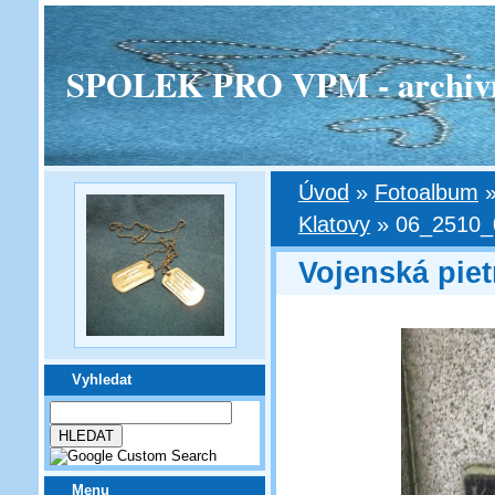
SPOLEK PRO VPM - archivní v
Úvod
»
Fotoalbum
Klatovy
»
06_2510_
Vojenská piet
Vyhledat
Menu