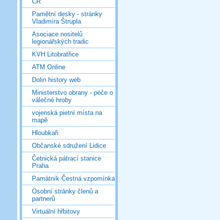
ČR
Pamětní desky - stránky
Vladimíra Štrupla
Asociace nositelů
legionářských tradic
KVH Litobratřice
ATM Online
Dolin history web
Ministerstvo obrany - péče o
válečné hroby
vojenská pietní místa na
mapě
Hloubkaři
Občanské sdružení Lidice
Četnická pátrací stanice
Praha
Památník Čestná vzpomínka
Osobní stránky členů a
partnerů
Virtuální hřbitovy