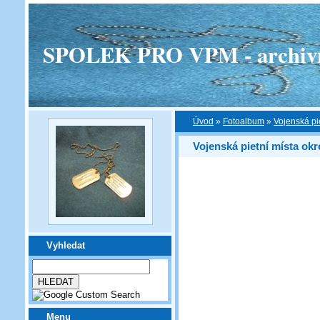
SPOLEK PRO VPM - archivní v
Úvod
»
Fotoalbum
»
Vojenská pi
Vojenská pietní místa okr
Vyhledat
Menu