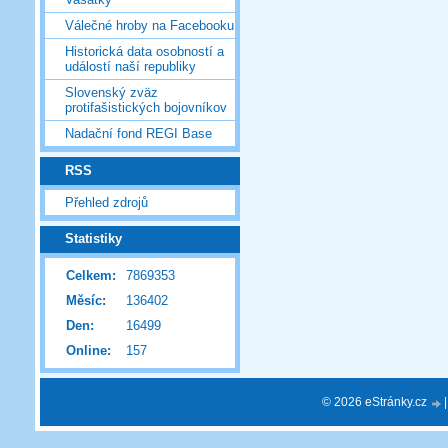
Válečné hroby na Facebooku
Historická data osobností a
událostí naší republiky
Slovenský zväz
protifašistických bojovníkov
Nadační fond REGI Base
RSS
Přehled zdrojů
Statistiky
Celkem:
7869353
Měsíc:
136402
Den:
16499
Online:
157
© 2026 eStránky.cz