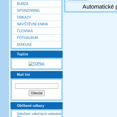
BURZA
Automatické 
SPONZORING
ODKAZY
NÁVŠTĚVNÍ KNIHA
ČLENSKÁ
FOTOALBUM
DISKUSE
Toplist
Mail list
Oblíbené odkazy
Sdružení válečných veteránů