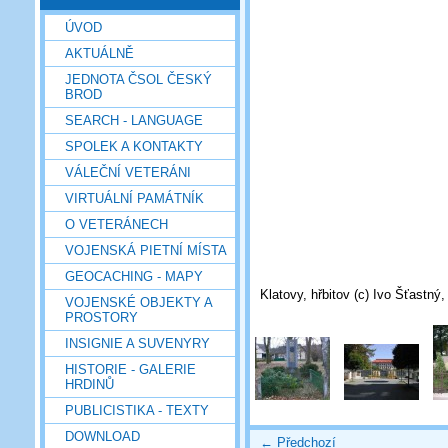
ÚVOD
AKTUÁLNĚ
JEDNOTA ČSOL ČESKÝ
BROD
SEARCH - LANGUAGE
SPOLEK A KONTAKTY
VÁLEČNÍ VETERÁNI
VIRTUÁLNÍ PAMÁTNÍK
O VETERÁNECH
VOJENSKÁ PIETNÍ MÍSTA
GEOCACHING - MAPY
Klatovy, hřbitov (c) Ivo Šťastný
VOJENSKÉ OBJEKTY A
PROSTORY
INSIGNIE A SUVENYRY
HISTORIE - GALERIE
HRDINŮ
PUBLICISTIKA - TEXTY
DOWNLOAD
← Předchozí