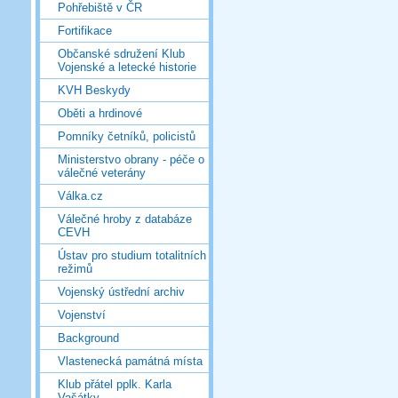
Pohřebiště v ČR
Fortifikace
Občanské sdružení Klub
Vojenské a letecké historie
KVH Beskydy
Oběti a hrdinové
Pomníky četníků, policistů
Ministerstvo obrany - péče o
válečné veterány
Válka.cz
Válečné hroby z databáze
CEVH
Ústav pro studium totalitních
režimů
Vojenský ústřední archiv
Vojenství
Background
Vlastenecká památná místa
Klub přátel pplk. Karla
Vašátky