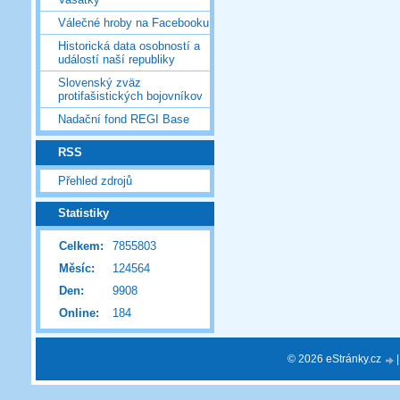
Válečné hroby na Facebooku
Historická data osobností a
událostí naší republiky
Slovenský zväz
protifašistických bojovníkov
Nadační fond REGI Base
RSS
Přehled zdrojů
Statistiky
Celkem:
7855803
Měsíc:
124564
Den:
9908
Online:
184
© 2026 eStránky.cz