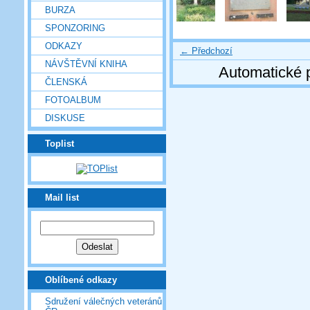
BURZA
SPONZORING
ODKAZY
← Předchozí
NÁVŠTĚVNÍ KNIHA
Automatické 
ČLENSKÁ
FOTOALBUM
DISKUSE
Toplist
Mail list
Oblíbené odkazy
Sdružení válečných veteránů