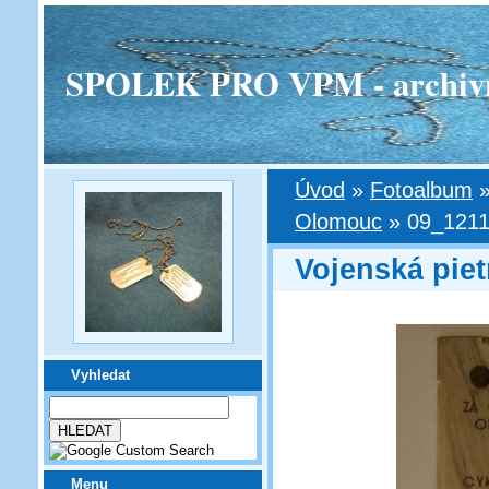
SPOLEK PRO VPM - archivní v
Úvod
»
Fotoalbum
Olomouc
»
09_1211
Vojenská pie
Vyhledat
Menu