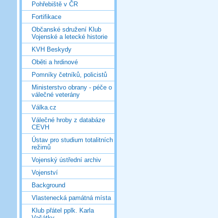
Pohřebiště v ČR
Fortifikace
Občanské sdružení Klub
Vojenské a letecké historie
KVH Beskydy
Oběti a hrdinové
Pomníky četníků, policistů
Ministerstvo obrany - péče o
válečné veterány
Válka.cz
Válečné hroby z databáze
CEVH
Ústav pro studium totalitních
režimů
Vojenský ústřední archiv
Vojenství
Background
Vlastenecká památná místa
Klub přátel pplk. Karla
Vašátky