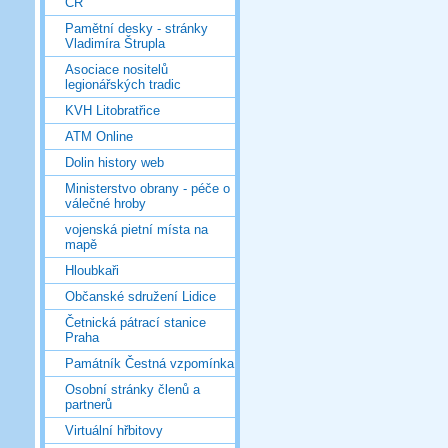
ČR
Pamětní desky - stránky
Vladimíra Štrupla
Asociace nositelů
legionářských tradic
KVH Litobratřice
ATM Online
Dolin history web
Ministerstvo obrany - péče o
válečné hroby
vojenská pietní místa na
mapě
Hloubkaři
Občanské sdružení Lidice
Četnická pátrací stanice
Praha
Památník Čestná vzpomínka
Osobní stránky členů a
partnerů
Virtuální hřbitovy