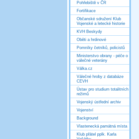
Pohřebiště v ČR
Fortifikace
Občanské sdružení Klub
Vojenské a letecké historie
KVH Beskydy
Oběti a hrdinové
Pomníky četníků, policistů
Ministerstvo obrany - péče o
válečné veterány
Válka.cz
Válečné hroby z databáze
CEVH
Ústav pro studium totalitních
režimů
Vojenský ústřední archiv
Vojenství
Background
Vlastenecká památná místa
Klub přátel pplk. Karla
Vašátky