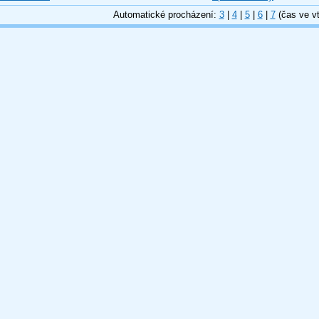
Automatické procházení:
3
|
4
|
5
|
6
|
7
(čas ve vt