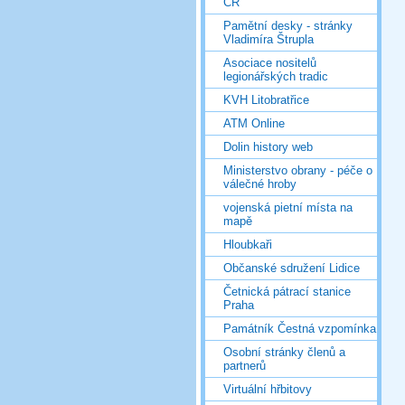
ČR
Pamětní desky - stránky
Vladimíra Štrupla
Asociace nositelů
legionářských tradic
KVH Litobratřice
ATM Online
Dolin history web
Ministerstvo obrany - péče o
válečné hroby
vojenská pietní místa na
mapě
Hloubkaři
Občanské sdružení Lidice
Četnická pátrací stanice
Praha
Památník Čestná vzpomínka
Osobní stránky členů a
partnerů
Virtuální hřbitovy