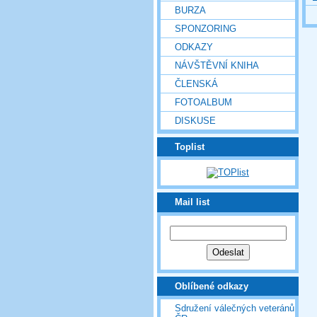
BURZA
SPONZORING
ODKAZY
NÁVŠTĚVNÍ KNIHA
ČLENSKÁ
FOTOALBUM
DISKUSE
Toplist
Mail list
Oblíbené odkazy
Sdružení válečných veteránů