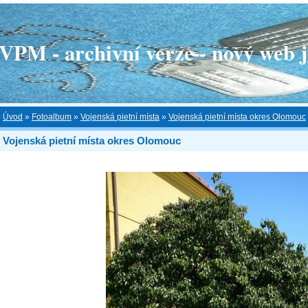
 - archivní verze - nový web je
Úvod
»
Fotoalbum
»
Vojenská pietní místa
»
Vojenská pietní místa okres Olomouc
Vojenská pietní místa okres Olomouc