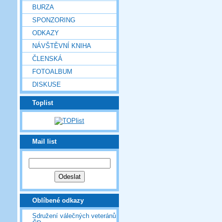
BURZA
SPONZORING
ODKAZY
NÁVŠTĚVNÍ KNIHA
ČLENSKÁ
FOTOALBUM
DISKUSE
Toplist
Mail list
Oblíbené odkazy
Sdružení válečných veteránů