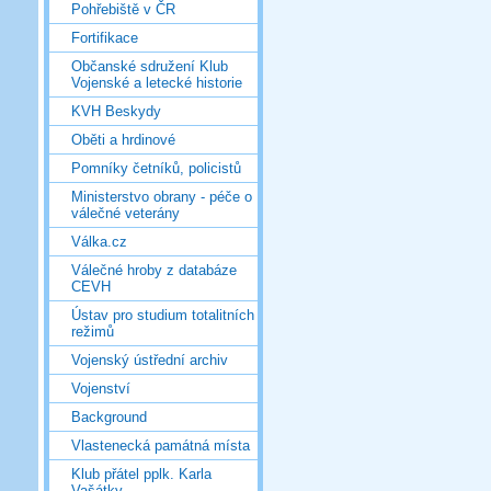
Pohřebiště v ČR
Fortifikace
Občanské sdružení Klub
Vojenské a letecké historie
KVH Beskydy
Oběti a hrdinové
Pomníky četníků, policistů
Ministerstvo obrany - péče o
válečné veterány
Válka.cz
Válečné hroby z databáze
CEVH
Ústav pro studium totalitních
režimů
Vojenský ústřední archiv
Vojenství
Background
Vlastenecká památná místa
Klub přátel pplk. Karla
Vašátky