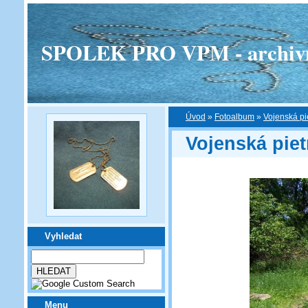
SPOLEK PRO VPM - archivní v
Úvod
»
Fotoalbum
»
Vojenská pi
Vojenská pie
Vyhledat
Menu