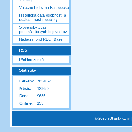
Válečné hroby na Facebooku
Historická data osobností a
událostí naší republiky
Slovenský zväz
protifašistických bojovníkov
Nadační fond REGI Base
RSS
Přehled zdrojů
Statistiky
Celkem:
7854624
Měsíc:
123652
Den:
9635
Online:
155
© 2026 eStránky.cz