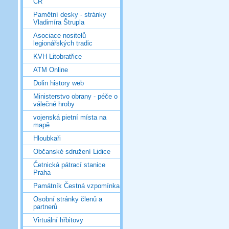
ČR
Pamětní desky - stránky
Vladimíra Štrupla
Asociace nositelů
legionářských tradic
KVH Litobratřice
ATM Online
Dolin history web
Ministerstvo obrany - péče o
válečné hroby
vojenská pietní místa na
mapě
Hloubkaři
Občanské sdružení Lidice
Četnická pátrací stanice
Praha
Památník Čestná vzpomínka
Osobní stránky členů a
partnerů
Virtuální hřbitovy