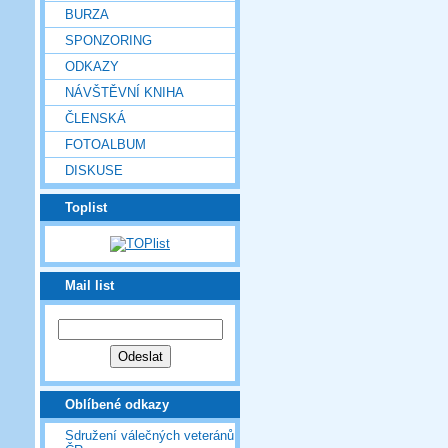
BURZA
SPONZORING
ODKAZY
NÁVŠTĚVNÍ KNIHA
ČLENSKÁ
FOTOALBUM
DISKUSE
Toplist
Mail list
Oblíbené odkazy
Sdružení válečných veteránů