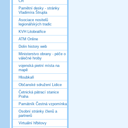
ČR
Pamětní desky - stránky
Vladimíra Štrupla
Asociace nositelů
legionářských tradic
KVH Litobratřice
ATM Online
Dolin history web
Ministerstvo obrany - péče o
válečné hroby
vojenská pietní místa na
mapě
Hloubkaři
Občanské sdružení Lidice
Četnická pátrací stanice
Praha
Památník Čestná vzpomínka
Osobní stránky členů a
partnerů
Virtuální hřbitovy