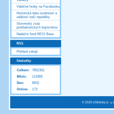
Válečné hroby na Facebooku
Historická data osobností a
událostí naší republiky
Slovenský zväz
protifašistických bojovníkov
Nadační fond REGI Base
RSS
Přehled zdrojů
Statistiky
Celkem:
7852301
Měsíc:
121805
Den:
8932
Online:
173
© 2026 eStránky.cz