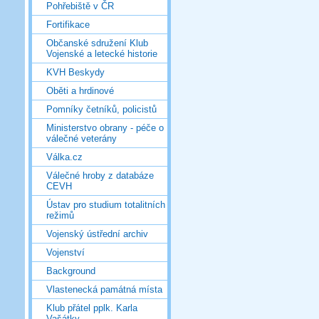
Pohřebiště v ČR
Fortifikace
Občanské sdružení Klub
Vojenské a letecké historie
KVH Beskydy
Oběti a hrdinové
Pomníky četníků, policistů
Ministerstvo obrany - péče o
válečné veterány
Válka.cz
Válečné hroby z databáze
CEVH
Ústav pro studium totalitních
režimů
Vojenský ústřední archiv
Vojenství
Background
Vlastenecká památná místa
Klub přátel pplk. Karla
Vašátky