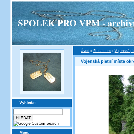
SPOLEK PRO VPM - archivní v
Úvod
»
Fotoalbum
»
Vojenská pi
Vojenská pietní místa ok
Vyhledat
Menu