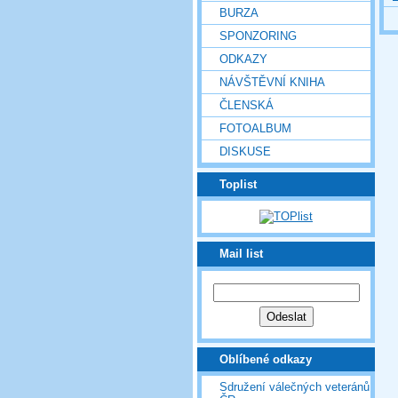
BURZA
SPONZORING
ODKAZY
NÁVŠTĚVNÍ KNIHA
ČLENSKÁ
FOTOALBUM
DISKUSE
Toplist
Mail list
Oblíbené odkazy
Sdružení válečných veteránů