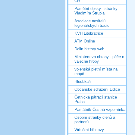
ČR
Pamětní desky - stránky
Vladimíra Štrupla
Asociace nositelů
legionářských tradic
KVH Litobratřice
ATM Online
Dolin history web
Ministerstvo obrany - péče o
válečné hroby
vojenská pietní místa na
mapě
Hloubkaři
Občanské sdružení Lidice
Četnická pátrací stanice
Praha
Památník Čestná vzpomínka
Osobní stránky členů a
partnerů
Virtuální hřbitovy