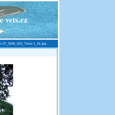
 vets.cz
»
07_3006_002_Trsice 1_OL.jpg