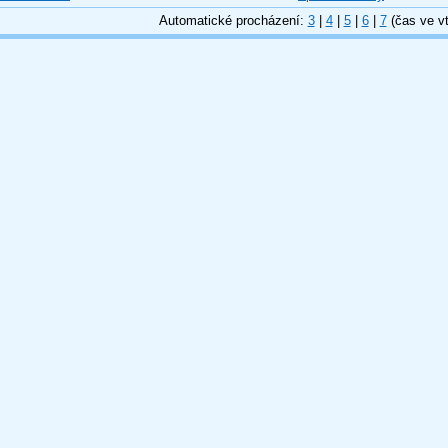
Automatické procházení:
3
|
4
|
5
|
6
|
7
(čas ve vt