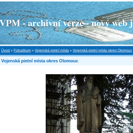
 - archivní verze - nový web je
Úvod
»
Fotoalbum
»
Vojenská pietní místa
»
Vojenská pietní místa okres Olomouc
Vojenská pietní místa okres Olomouc