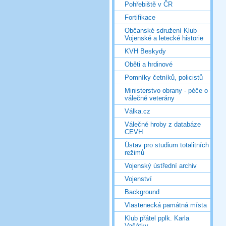
Pohřebiště v ČR
Fortifikace
Občanské sdružení Klub
Vojenské a letecké historie
KVH Beskydy
Oběti a hrdinové
Pomníky četníků, policistů
Ministerstvo obrany - péče o
válečné veterány
Válka.cz
Válečné hroby z databáze
CEVH
Ústav pro studium totalitních
režimů
Vojenský ústřední archiv
Vojenství
Background
Vlastenecká památná místa
Klub přátel pplk. Karla
Vašátky