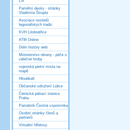
ČR
Pamětní desky - stránky
Vladimíra Štrupla
Asociace nositelů
legionářských tradic
KVH Litobratřice
ATM Online
Dolin history web
Ministerstvo obrany - péče o
válečné hroby
vojenská pietní místa na
mapě
Hloubkaři
Občanské sdružení Lidice
Četnická pátrací stanice
Praha
Památník Čestná vzpomínka
Osobní stránky členů a
partnerů
Virtuální hřbitovy