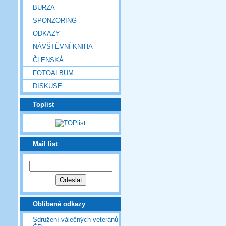
BURZA
SPONZORING
ODKAZY
NÁVŠTĚVNÍ KNIHA
ČLENSKÁ
FOTOALBUM
DISKUSE
Toplist
Mail list
Oblíbené odkazy
Sdružení válečných veteránů