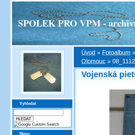
SPOLEK PRO VPM - archivní v
Úvod
»
Fotoalbum
Olomouc
»
08_1112
Vojenská pie
Vyhledat
Menu