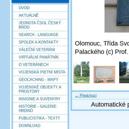
ÚVOD
AKTUÁLNĚ
JEDNOTA ČSOL ČESKÝ
BROD
SEARCH - LANGUAGE
Olomouc, Třída Svo
SPOLEK A KONTAKTY
VÁLEČNÍ VETERÁNI
Palackého (c) Prof
VIRTUÁLNÍ PAMÁTNÍK
O VETERÁNECH
VOJENSKÁ PIETNÍ MÍSTA
GEOCACHING - MAPY
VOJENSKÉ OBJEKTY A
PROSTORY
← Předchozí
INSIGNIE A SUVENYRY
Automatické 
HISTORIE - GALERIE
HRDINŮ
PUBLICISTIKA - TEXTY
DOWNLOAD