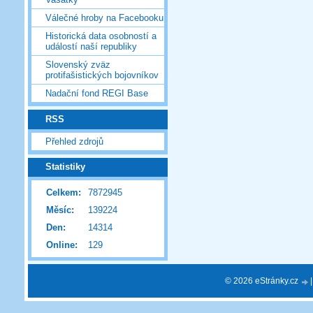
Válečné hroby na Facebooku
Historická data osobností a
událostí naší republiky
Slovenský zväz
protifašistických bojovníkov
Nadační fond REGI Base
RSS
Přehled zdrojů
Statistiky
Celkem:
7872945
Měsíc:
139224
Den:
14314
Online:
129
© 2026 eStránky.cz