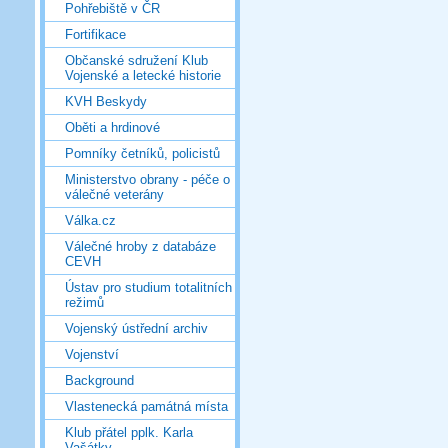
Pohřebiště v ČR
Fortifikace
Občanské sdružení Klub
Vojenské a letecké historie
KVH Beskydy
Oběti a hrdinové
Pomníky četníků, policistů
Ministerstvo obrany - péče o
válečné veterány
Válka.cz
Válečné hroby z databáze
CEVH
Ústav pro studium totalitních
režimů
Vojenský ústřední archiv
Vojenství
Background
Vlastenecká památná místa
Klub přátel pplk. Karla
Vašátky