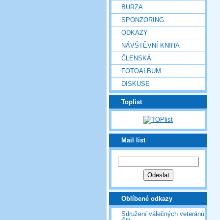
BURZA
SPONZORING
ODKAZY
NÁVŠTĚVNÍ KNIHA
ČLENSKÁ
FOTOALBUM
DISKUSE
Toplist
Mail list
Oblíbené odkazy
Sdružení válečných veteránů