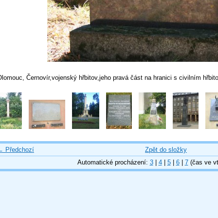
lomouc, Černovír,vojenský hřbitov,jeho pravá část na hranici s civilním hřbi
← Předchozí
Zpět do složky
Automatické procházení:
3
|
4
|
5
|
6
|
7
(čas ve vt