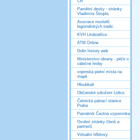
ČR
Pamětní desky - stránky
Vladimíra Štrupla
Asociace nositelů
legionářských tradic
KVH Litobratřice
ATM Online
Dolin history web
Ministerstvo obrany - péče o
válečné hroby
vojenská pietní místa na
mapě
Hloubkaři
Občanské sdružení Lidice
Četnická pátrací stanice
Praha
Památník Čestná vzpomínka
Osobní stránky členů a
partnerů
Virtuální hřbitovy