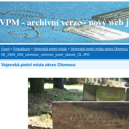
 - archivní verze - nový web je
Úvod
»
Fotoalbum
»
Vojenská pietní místa
»
Vojenská pietní místa okres Olomouc
08_2909_009_olomouc_cernovir_josef_stanek_OL.JPG
Vojenská pietní místa okres Olomouc