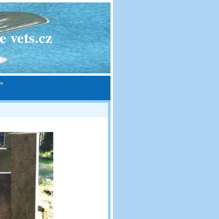
 vets.cz
»