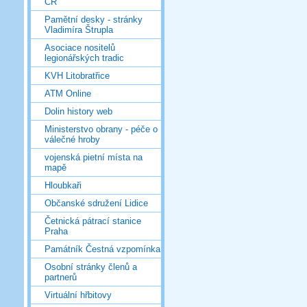
ČR
Pamětní desky - stránky
Vladimíra Štrupla
Asociace nositelů
legionářských tradic
KVH Litobratřice
ATM Online
Dolin history web
Ministerstvo obrany - péče o
válečné hroby
vojenská pietní místa na
mapě
Hloubkaři
Občanské sdružení Lidice
Četnická pátrací stanice
Praha
Památník Čestná vzpomínka
Osobní stránky členů a
partnerů
Virtuální hřbitovy