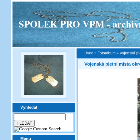
SPOLEK PRO VPM - archivní v
Úvod
»
Fotoalbum
»
Vojenská pi
Vojenská pietní místa ok
Vyhledat
Menu