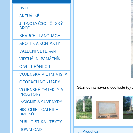
ÚVOD
AKTUÁLNĚ
JEDNOTA ČSOL ČESKÝ
BROD
SEARCH - LANGUAGE
SPOLEK A KONTAKTY
VÁLEČNÍ VETERÁNI
VIRTUÁLNÍ PAMÁTNÍK
O VETERÁNECH
VOJENSKÁ PIETNÍ MÍSTA
GEOCACHING - MAPY
Štarnov,na návsi u obchodu (c)
VOJENSKÉ OBJEKTY A
PROSTORY
INSIGNIE A SUVENYRY
HISTORIE - GALERIE
HRDINŮ
PUBLICISTIKA - TEXTY
DOWNLOAD
← Předchozí