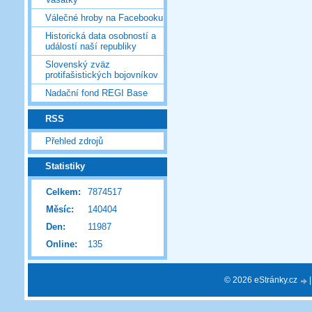
Válečné hroby na Facebooku
Historická data osobností a
událostí naší republiky
Slovenský zväz
protifašistických bojovníkov
Nadační fond REGI Base
RSS
Přehled zdrojů
Statistiky
Celkem:
7874517
Měsíc:
140404
Den:
11987
Online:
135
© 2026 eStránky.cz