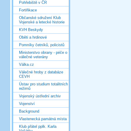
Pohřebiště v ČR
Fortifikace
Občanské sdružení Klub
Vojenské a letecké historie
KVH Beskydy
Oběti a hrdinové
Pomníky četníků, policistů
Ministerstvo obrany - péče o
válečné veterány
Válka.cz
Válečné hroby z databáze
CEVH
Ústav pro studium totalitních
režimů
Vojenský ústřední archiv
Vojenství
Background
Vlastenecká památná místa
Klub přátel pplk. Karla
Vašátky