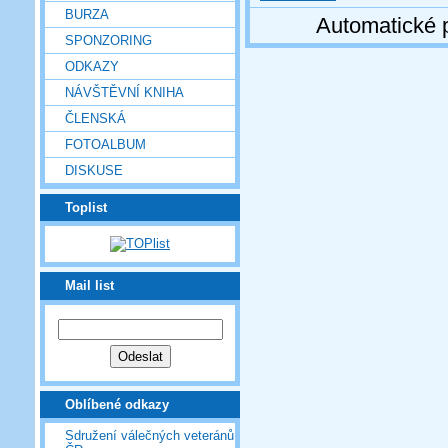
BURZA
Automatické 
SPONZORING
ODKAZY
NÁVŠTĚVNÍ KNIHA
ČLENSKÁ
FOTOALBUM
DISKUSE
Toplist
Mail list
Oblíbené odkazy
Sdružení válečných veteránů