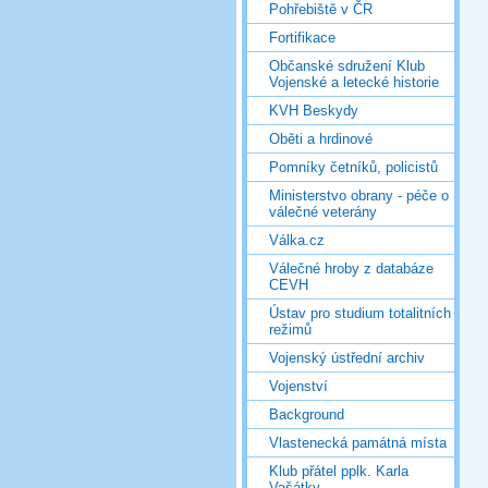
Pohřebiště v ČR
Fortifikace
Občanské sdružení Klub
Vojenské a letecké historie
KVH Beskydy
Oběti a hrdinové
Pomníky četníků, policistů
Ministerstvo obrany - péče o
válečné veterány
Válka.cz
Válečné hroby z databáze
CEVH
Ústav pro studium totalitních
režimů
Vojenský ústřední archiv
Vojenství
Background
Vlastenecká památná místa
Klub přátel pplk. Karla
Vašátky