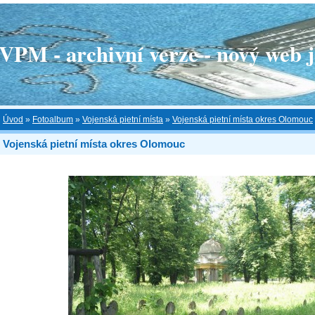
 - archivní verze - nový web je
Úvod
»
Fotoalbum
»
Vojenská pietní místa
»
Vojenská pietní místa okres Olomouc
Vojenská pietní místa okres Olomouc