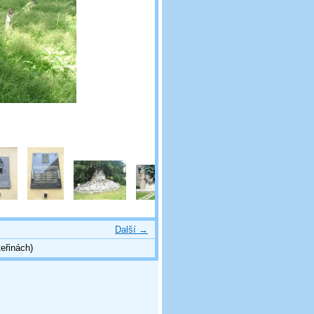
Další →
eřinách)