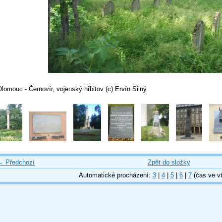
lomouc - Černovír, vojenský hřbitov (c) Ervín Silný
← Předchozí
Zpět do složky
Automatické procházení:
3
|
4
|
5
|
6
|
7
(čas ve vt