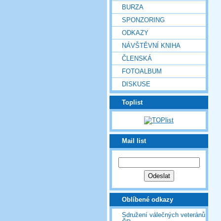
BURZA
SPONZORING
ODKAZY
NÁVŠTĚVNÍ KNIHA
ČLENSKÁ
FOTOALBUM
DISKUSE
Toplist
Mail list
Oblíbené odkazy
Sdružení válečných veteránů