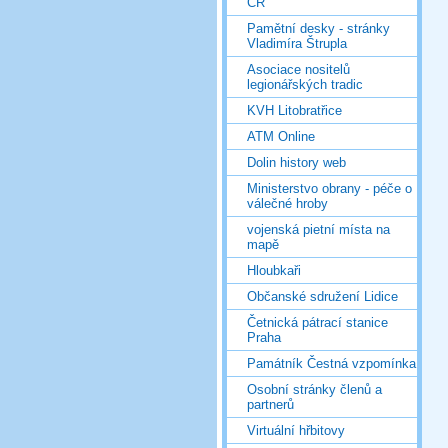
ČR
Pamětní desky - stránky
Vladimíra Štrupla
Asociace nositelů
legionářských tradic
KVH Litobratřice
ATM Online
Dolin history web
Ministerstvo obrany - péče o
válečné hroby
vojenská pietní místa na
mapě
Hloubkaři
Občanské sdružení Lidice
Četnická pátrací stanice
Praha
Památník Čestná vzpomínka
Osobní stránky členů a
partnerů
Virtuální hřbitovy