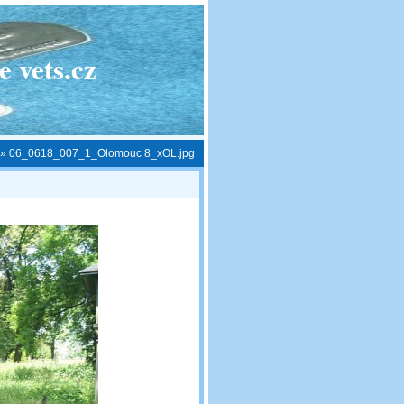
 vets.cz
»
06_0618_007_1_Olomouc 8_xOL.jpg