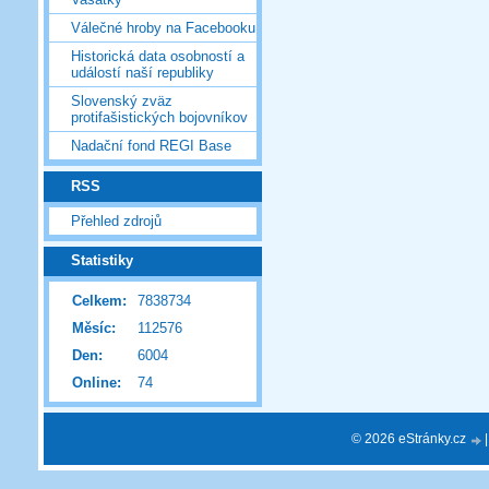
Válečné hroby na Facebooku
Historická data osobností a
událostí naší republiky
Slovenský zväz
protifašistických bojovníkov
Nadační fond REGI Base
RSS
Přehled zdrojů
Statistiky
Celkem:
7838734
Měsíc:
112576
Den:
6004
Online:
74
© 2026 eStránky.cz