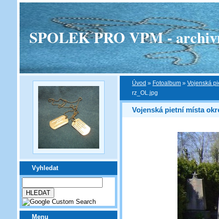
SPOLEK PRO VPM - archivní v
Úvod
»
Fotoalbum
»
Vojenská pi
rz_OL.jpg
Vojenská pietní místa ok
Vyhledat
Menu