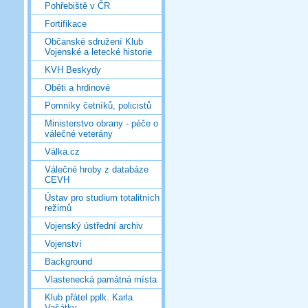
Pohřebiště v ČR
Fortifikace
Občanské sdružení Klub
Vojenské a letecké historie
KVH Beskydy
Oběti a hrdinové
Pomníky četníků, policistů
Ministerstvo obrany - péče o
válečné veterány
Válka.cz
Válečné hroby z databáze
CEVH
Ústav pro studium totalitních
režimů
Vojenský ústřední archiv
Vojenství
Background
Vlastenecká památná místa
Klub přátel pplk. Karla
Vašátky