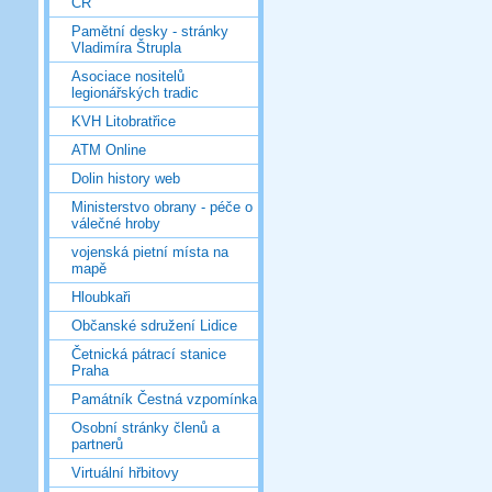
ČR
Pamětní desky - stránky
Vladimíra Štrupla
Asociace nositelů
legionářských tradic
KVH Litobratřice
ATM Online
Dolin history web
Ministerstvo obrany - péče o
válečné hroby
vojenská pietní místa na
mapě
Hloubkaři
Občanské sdružení Lidice
Četnická pátrací stanice
Praha
Památník Čestná vzpomínka
Osobní stránky členů a
partnerů
Virtuální hřbitovy