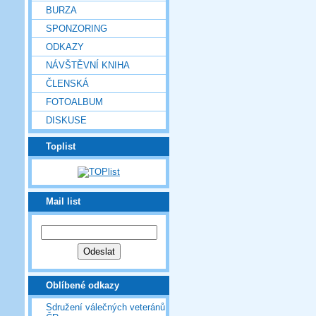
BURZA
SPONZORING
ODKAZY
NÁVŠTĚVNÍ KNIHA
ČLENSKÁ
FOTOALBUM
DISKUSE
Toplist
Mail list
Oblíbené odkazy
Sdružení válečných veteránů