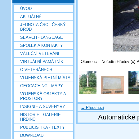
ÚVOD
AKTUÁLNĚ
JEDNOTA ČSOL ČESKÝ
BROD
SEARCH - LANGUAGE
SPOLEK A KONTAKTY
VÁLEČNÍ VETERÁNI
Olomouc – Neředín Hřbitov (c) 
VIRTUÁLNÍ PAMÁTNÍK
O VETERÁNECH
VOJENSKÁ PIETNÍ MÍSTA
GEOCACHING - MAPY
VOJENSKÉ OBJEKTY A
PROSTORY
INSIGNIE A SUVENYRY
← Předchozí
HISTORIE - GALERIE
Automatické 
HRDINŮ
PUBLICISTIKA - TEXTY
DOWNLOAD