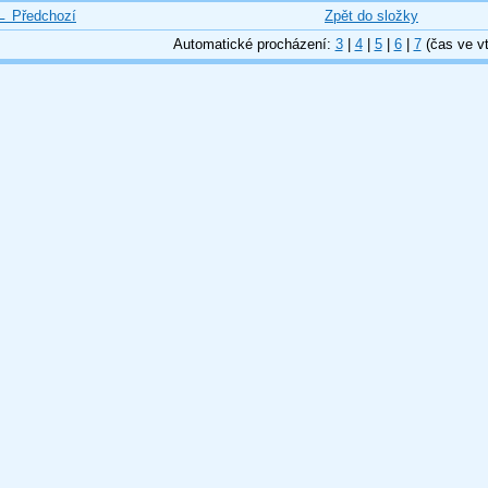
← Předchozí
Zpět do složky
Automatické procházení:
3
|
4
|
5
|
6
|
7
(čas ve vt