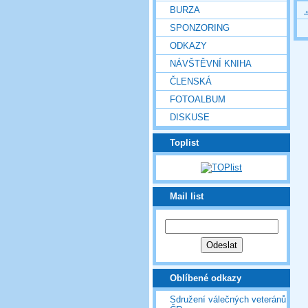
BURZA
SPONZORING
ODKAZY
NÁVŠTĚVNÍ KNIHA
ČLENSKÁ
FOTOALBUM
DISKUSE
Toplist
Mail list
Oblíbené odkazy
Sdružení válečných veteránů