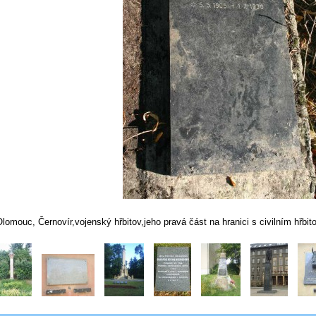
lomouc, Černovír,vojenský hřbitov,jeho pravá část na hranici s civilním hřbi