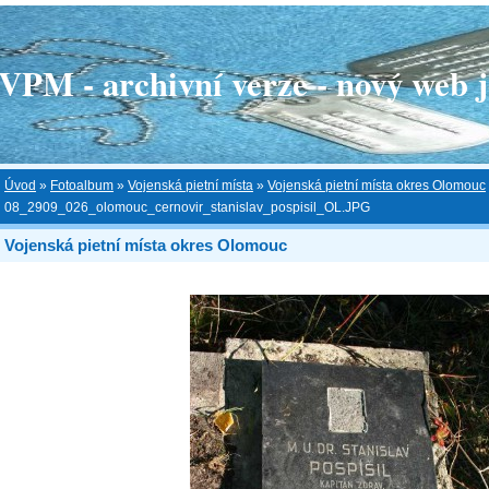
 - archivní verze - nový web je
Úvod
»
Fotoalbum
»
Vojenská pietní místa
»
Vojenská pietní místa okres Olomouc
08_2909_026_olomouc_cernovir_stanislav_pospisil_OL.JPG
Vojenská pietní místa okres Olomouc