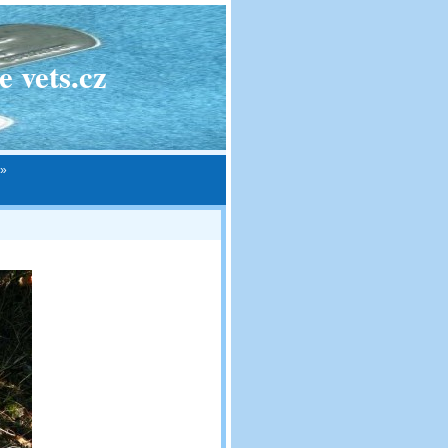
 vets.cz
»