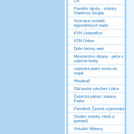
ČR
Pamětní desky - stránky
Vladimíra Štrupla
Asociace nositelů
legionářských tradic
KVH Litobratřice
ATM Online
Dolin history web
Ministerstvo obrany - péče o
válečné hroby
vojenská pietní místa na
mapě
Hloubkaři
Občanské sdružení Lidice
Četnická pátrací stanice
Praha
Památník Čestná vzpomínka
Osobní stránky členů a
partnerů
Virtuální hřbitovy