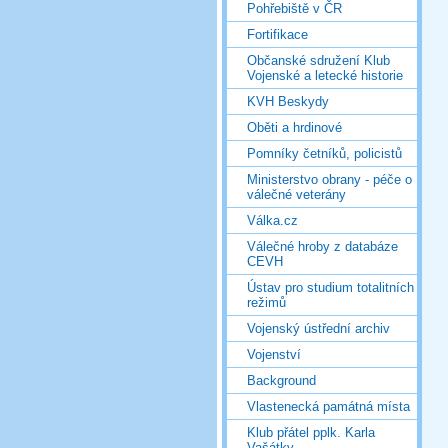
Pohřebiště v ČR
Fortifikace
Občanské sdružení Klub
Vojenské a letecké historie
KVH Beskydy
Oběti a hrdinové
Pomníky četníků, policistů
Ministerstvo obrany - péče o
válečné veterány
Válka.cz
Válečné hroby z databáze
CEVH
Ústav pro studium totalitních
režimů
Vojenský ústřední archiv
Vojenství
Background
Vlastenecká památná místa
Klub přátel pplk. Karla
Vašátky