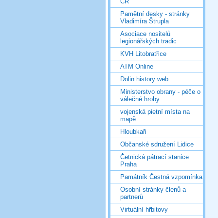
ČR
Pamětní desky - stránky
Vladimíra Štrupla
Asociace nositelů
legionářských tradic
KVH Litobratřice
ATM Online
Dolin history web
Ministerstvo obrany - péče o
válečné hroby
vojenská pietní místa na
mapě
Hloubkaři
Občanské sdružení Lidice
Četnická pátrací stanice
Praha
Památník Čestná vzpomínka
Osobní stránky členů a
partnerů
Virtuální hřbitovy