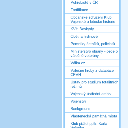
Pohřebiště v ČR
Fortifikace
Občanské sdružení Klub
Vojenské a letecké historie
KVH Beskydy
Oběti a hrdinové
Pomníky četníků, policistů
Ministerstvo obrany - péče o
válečné veterány
Válka.cz
Válečné hroby z databáze
CEVH
Ústav pro studium totalitních
režimů
Vojenský ústřední archiv
Vojenství
Background
Vlastenecká památná místa
Klub přátel pplk. Karla
Vašátky