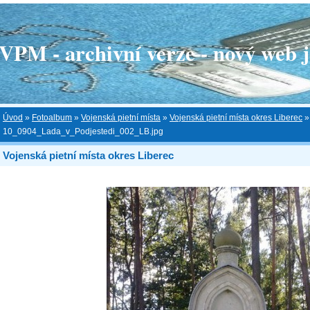
 - archivní verze - nový web je
Úvod
»
Fotoalbum
»
Vojenská pietní místa
»
Vojenská pietní místa okres Liberec
»
10_0904_Lada_v_Podjestedi_002_LB.jpg
Vojenská pietní místa okres Liberec