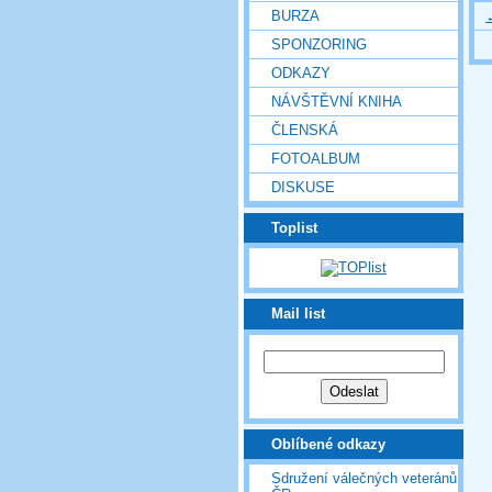
BURZA
SPONZORING
ODKAZY
NÁVŠTĚVNÍ KNIHA
ČLENSKÁ
FOTOALBUM
DISKUSE
Toplist
Mail list
Oblíbené odkazy
Sdružení válečných veteránů