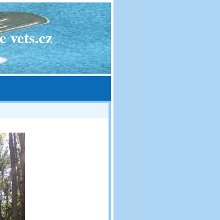
 vets.cz