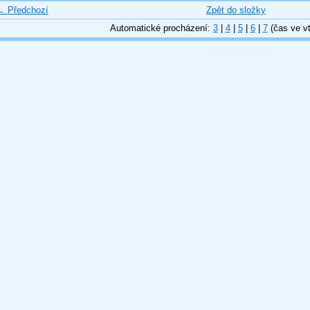
← Předchozí
Zpět do složky
Automatické procházení:
3
|
4
|
5
|
6
|
7
(čas ve vt