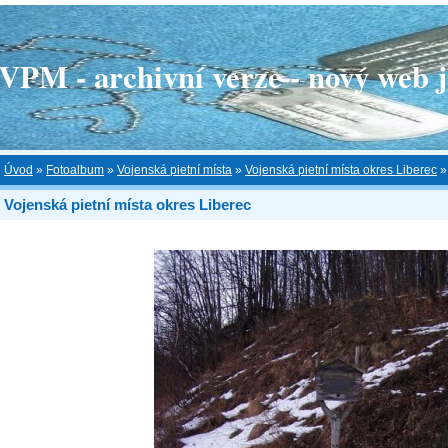
 - archivní verze - nový web je
Úvod
»
Fotoalbum
»
Vojenská pietní místa
»
Vojenská pietní místa okres Liberec
Vojenská pietní místa okres Liberec