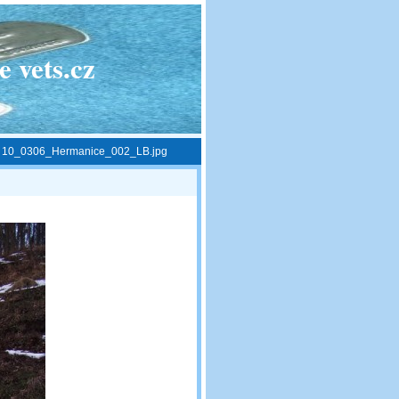
 vets.cz
»
10_0306_Hermanice_002_LB.jpg