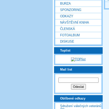
BURZA
SPONZORING
ODKAZY
NÁVŠTĚVNÍ KNIHA
ČLENSKÁ
FOTOALBUM
DISKUSE
Toplist
Mail list
Oblíbené odkazy
Sdružení válečných veteránů