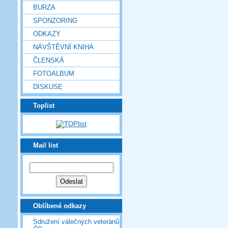
BURZA
SPONZORING
ODKAZY
NÁVŠTĚVNÍ KNIHA
ČLENSKÁ
FOTOALBUM
DISKUSE
Toplist
Mail list
Oblíbené odkazy
Sdružení válečných veteránů