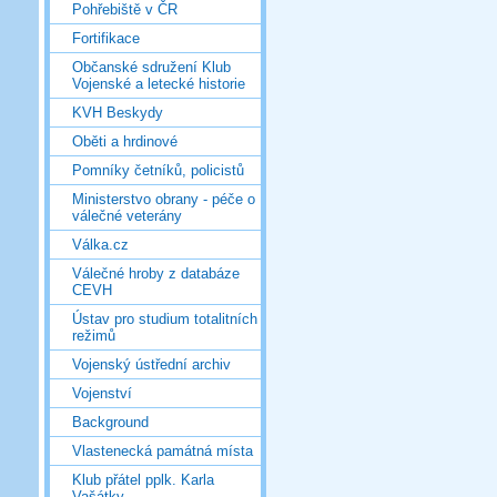
Pohřebiště v ČR
Fortifikace
Občanské sdružení Klub
Vojenské a letecké historie
KVH Beskydy
Oběti a hrdinové
Pomníky četníků, policistů
Ministerstvo obrany - péče o
válečné veterány
Válka.cz
Válečné hroby z databáze
CEVH
Ústav pro studium totalitních
režimů
Vojenský ústřední archiv
Vojenství
Background
Vlastenecká památná místa
Klub přátel pplk. Karla
Vašátky