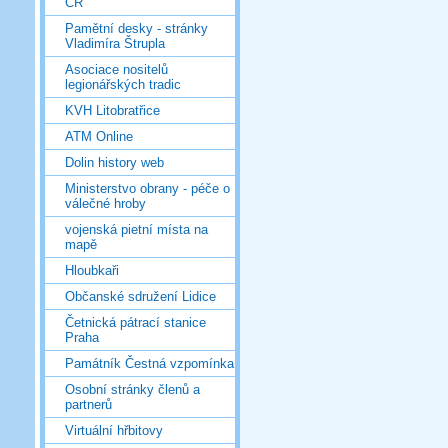
ČR
Pamětní desky - stránky
Vladimíra Štrupla
Asociace nositelů
legionářských tradic
KVH Litobratřice
ATM Online
Dolin history web
Ministerstvo obrany - péče o
válečné hroby
vojenská pietní místa na
mapě
Hloubkaři
Občanské sdružení Lidice
Četnická pátrací stanice
Praha
Památník Čestná vzpomínka
Osobní stránky členů a
partnerů
Virtuální hřbitovy