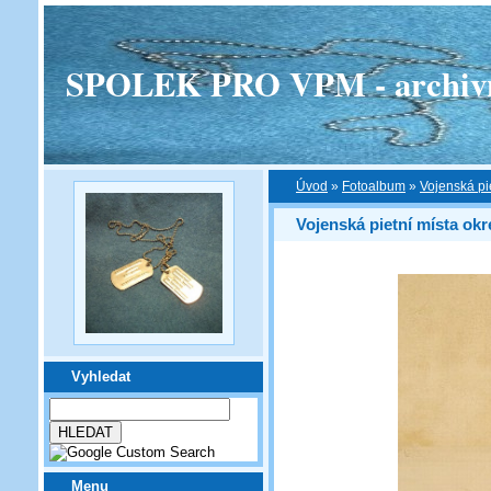
SPOLEK PRO VPM - archivní v
Úvod
»
Fotoalbum
»
Vojenská pi
Vojenská pietní místa okr
Vyhledat
Menu