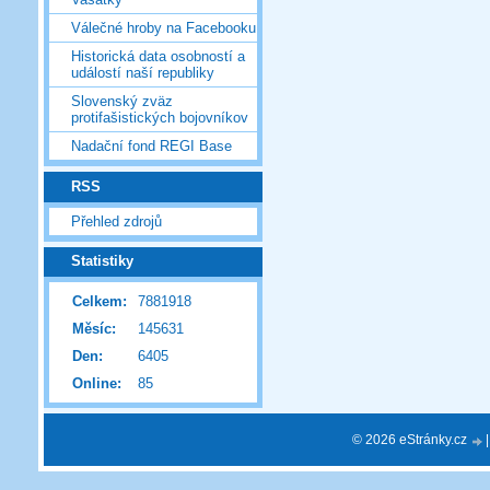
Válečné hroby na Facebooku
Historická data osobností a
událostí naší republiky
Slovenský zväz
protifašistických bojovníkov
Nadační fond REGI Base
RSS
Přehled zdrojů
Statistiky
Celkem:
7881918
Měsíc:
145631
Den:
6405
Online:
85
© 2026 eStránky.cz