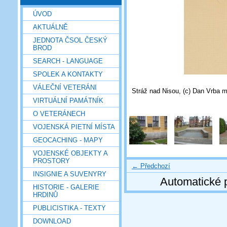
ÚVOD
AKTUÁLNĚ
JEDNOTA ČSOL ČESKÝ
BROD
SEARCH - LANGUAGE
SPOLEK A KONTAKTY
VÁLEČNÍ VETERÁNI
Stráž nad Nisou, (c) Dan Vrba m
VIRTUÁLNÍ PAMÁTNÍK
O VETERÁNECH
VOJENSKÁ PIETNÍ MÍSTA
GEOCACHING - MAPY
VOJENSKÉ OBJEKTY A
PROSTORY
← Předchozí
INSIGNIE A SUVENYRY
Automatické 
HISTORIE - GALERIE
HRDINŮ
PUBLICISTIKA - TEXTY
DOWNLOAD