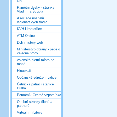
ČR
Pamětní desky - stránky
Vladimíra Štrupla
Asociace nositelů
legionářských tradic
KVH Litobratřice
ATM Online
Dolin history web
Ministerstvo obrany - péče o
válečné hroby
vojenská pietní místa na
mapě
Hloubkaři
Občanské sdružení Lidice
Četnická pátrací stanice
Praha
Památník Čestná vzpomínka
Osobní stránky členů a
partnerů
Virtuální hřbitovy