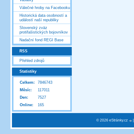
Válečné hroby na Facebooku
Historická data osobností a
událostí naší republiky
Slovenský zväz
protifašistických bojovníkov
Nadační fond REGI Base
RSS
Přehled zdrojů
Statistiky
Celkem:
7846743
Měsíc:
117011
Den:
7527
Online:
165
© 2026 eStránky.cz