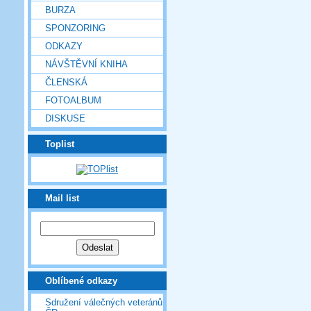
BURZA
SPONZORING
ODKAZY
NÁVŠTĚVNÍ KNIHA
ČLENSKÁ
FOTOALBUM
DISKUSE
Toplist
Mail list
Oblíbené odkazy
Sdružení válečných veteránů