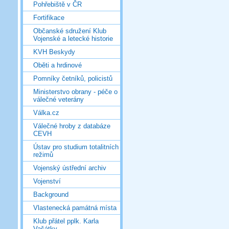
Pohřebiště v ČR
Fortifikace
Občanské sdružení Klub
Vojenské a letecké historie
KVH Beskydy
Oběti a hrdinové
Pomníky četníků, policistů
Ministerstvo obrany - péče o
válečné veterány
Válka.cz
Válečné hroby z databáze
CEVH
Ústav pro studium totalitních
režimů
Vojenský ústřední archiv
Vojenství
Background
Vlastenecká památná místa
Klub přátel pplk. Karla
Vašátky