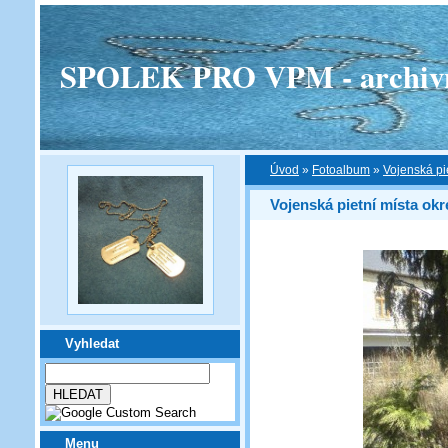
SPOLEK PRO VPM - archivní v
Úvod
»
Fotoalbum
»
Vojenská pi
Vojenská pietní místa okr
Vyhledat
Menu