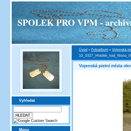
SPOLEK PRO VPM - archivní v
Úvod
»
Fotoalbum
»
Vojenská pi
10_0327_Hradek_nad_Nisou_0
Vojenská pietní místa okr
Vyhledat
Menu