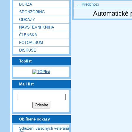
← Předchozí
BURZA
SPONZORING
Automatické 
ODKAZY
NÁVŠTĚVNÍ KNIHA
ČLENSKÁ
FOTOALBUM
DISKUSE
Toplist
Mail list
Oblíbené odkazy
Sdružení válečných veteránů