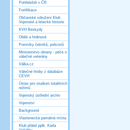
Pohřebiště v ČR
Fortifikace
Občanské sdružení Klub
Vojenské a letecké historie
KVH Beskydy
Oběti a hrdinové
Pomníky četníků, policistů
Ministerstvo obrany - péče o
válečné veterány
Válka.cz
Válečné hroby z databáze
CEVH
Ústav pro studium totalitních
režimů
Vojenský ústřední archiv
Vojenství
Background
Vlastenecká památná místa
Klub přátel pplk. Karla
Vašátky