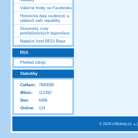
Válečné hroby na Facebooku
Historická data osobností a
událostí naší republiky
Slovenský zväz
protifašistických bojovníkov
Nadační fond REGI Base
RSS
Přehled zdrojů
Statistiky
Celkem:
7840089
Měsíc:
113392
Den:
6486
Online:
124
© 2026 eStránky.cz