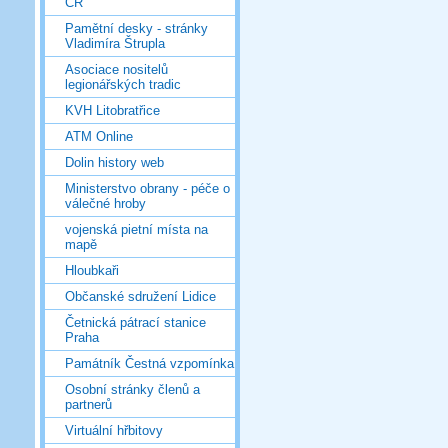
ČR
Pamětní desky - stránky
Vladimíra Štrupla
Asociace nositelů
legionářských tradic
KVH Litobratřice
ATM Online
Dolin history web
Ministerstvo obrany - péče o
válečné hroby
vojenská pietní místa na
mapě
Hloubkaři
Občanské sdružení Lidice
Četnická pátrací stanice
Praha
Památník Čestná vzpomínka
Osobní stránky členů a
partnerů
Virtuální hřbitovy