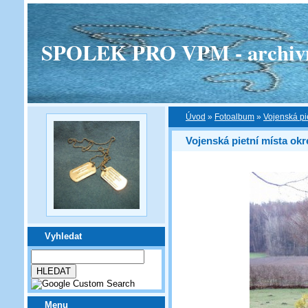
SPOLEK PRO VPM - archivní v
Úvod
»
Fotoalbum
»
Vojenská pi
Vojenská pietní místa okr
Vyhledat
Menu