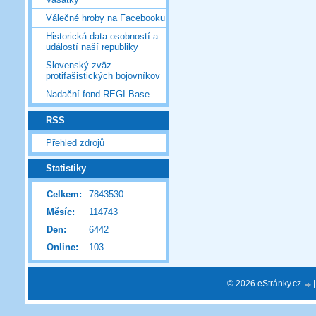
Válečné hroby na Facebooku
Historická data osobností a
událostí naší republiky
Slovenský zväz
protifašistických bojovníkov
Nadační fond REGI Base
RSS
Přehled zdrojů
Statistiky
Celkem:
7843530
Měsíc:
114743
Den:
6442
Online:
103
© 2026 eStránky.cz