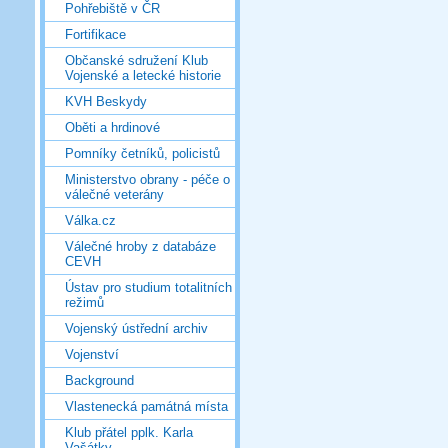
Pohřebiště v ČR
Fortifikace
Občanské sdružení Klub
Vojenské a letecké historie
KVH Beskydy
Oběti a hrdinové
Pomníky četníků, policistů
Ministerstvo obrany - péče o
válečné veterány
Válka.cz
Válečné hroby z databáze
CEVH
Ústav pro studium totalitních
režimů
Vojenský ústřední archiv
Vojenství
Background
Vlastenecká památná místa
Klub přátel pplk. Karla
Vašátky