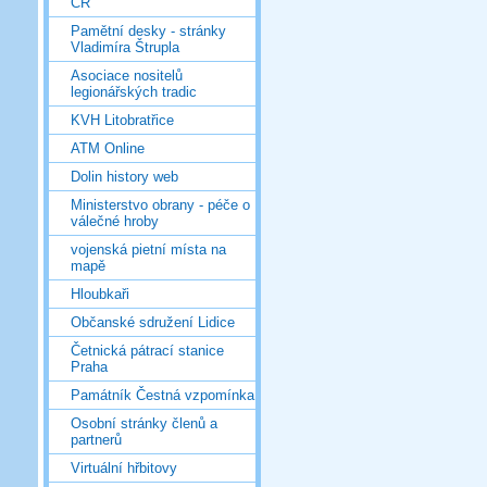
ČR
Pamětní desky - stránky
Vladimíra Štrupla
Asociace nositelů
legionářských tradic
KVH Litobratřice
ATM Online
Dolin history web
Ministerstvo obrany - péče o
válečné hroby
vojenská pietní místa na
mapě
Hloubkaři
Občanské sdružení Lidice
Četnická pátrací stanice
Praha
Památník Čestná vzpomínka
Osobní stránky členů a
partnerů
Virtuální hřbitovy