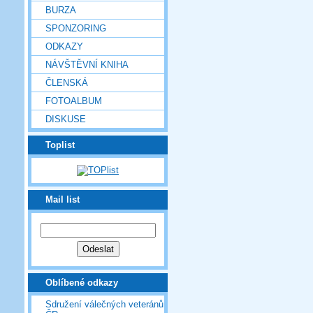
BURZA
SPONZORING
ODKAZY
NÁVŠTĚVNÍ KNIHA
ČLENSKÁ
FOTOALBUM
DISKUSE
Toplist
Mail list
Oblíbené odkazy
Sdružení válečných veteránů