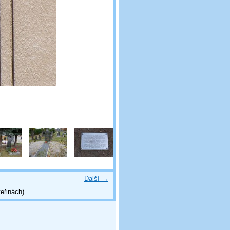
Další →
eřinách)