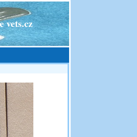
 vets.cz