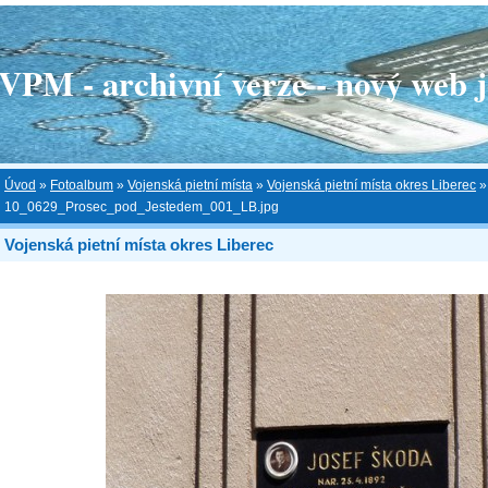
 - archivní verze - nový web je
Úvod
»
Fotoalbum
»
Vojenská pietní místa
»
Vojenská pietní místa okres Liberec
»
10_0629_Prosec_pod_Jestedem_001_LB.jpg
Vojenská pietní místa okres Liberec