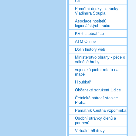
ČR
Pamětní desky - stránky
Vladimíra Štrupla
Asociace nositelů
legionářských tradic
KVH Litobratřice
ATM Online
Dolin history web
Ministerstvo obrany - péče o
válečné hroby
vojenská pietní místa na
mapě
Hloubkaři
Občanské sdružení Lidice
Četnická pátrací stanice
Praha
Památník Čestná vzpomínka
Osobní stránky členů a
partnerů
Virtuální hřbitovy