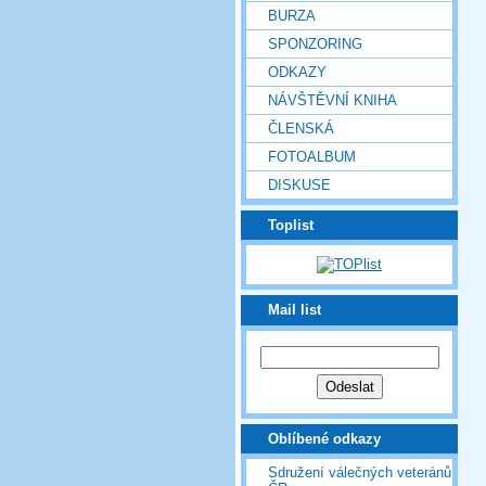
BURZA
SPONZORING
ODKAZY
NÁVŠTĚVNÍ KNIHA
ČLENSKÁ
FOTOALBUM
DISKUSE
Toplist
Mail list
Oblíbené odkazy
Sdružení válečných veteránů