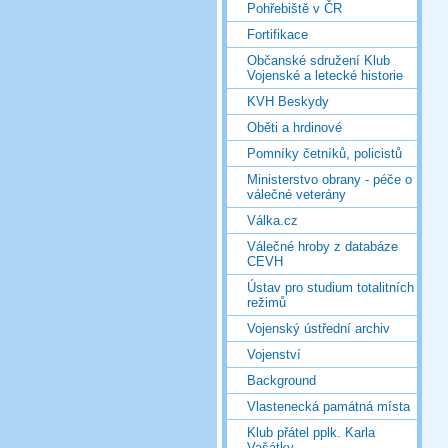
Pohřebiště v ČR
Fortifikace
Občanské sdružení Klub
Vojenské a letecké historie
KVH Beskydy
Oběti a hrdinové
Pomníky četníků, policistů
Ministerstvo obrany - péče o
válečné veterány
Válka.cz
Válečné hroby z databáze
CEVH
Ústav pro studium totalitních
režimů
Vojenský ústřední archiv
Vojenství
Background
Vlastenecká památná místa
Klub přátel pplk. Karla
Vašátky