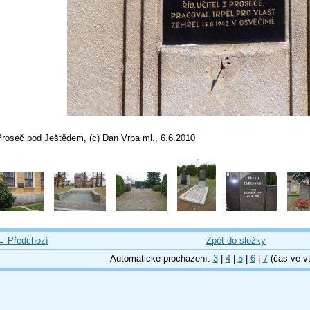
Proseč pod Ještědem, (c) Dan Vrba ml., 6.6.2010
← Předchozí
Zpět do složky
Automatické procházení:
3
|
4
|
5
|
6
|
7
(čas ve vt