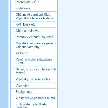
Pohřebiště v ČR
Fortifikace
Občanské sdružení Klub
Vojenské a letecké historie
KVH Beskydy
Oběti a hrdinové
Pomníky četníků, policistů
Ministerstvo obrany - péče o
válečné veterány
Válka.cz
Válečné hroby z databáze
CEVH
Ústav pro studium totalitních
režimů
Vojenský ústřední archiv
Vojenství
Background
Vlastenecká památná místa
Klub přátel pplk. Karla
Vašátky