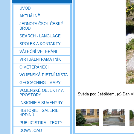
ÚVOD
AKTUÁLNĚ
JEDNOTA ČSOL ČESKÝ
BROD
SEARCH - LANGUAGE
SPOLEK A KONTAKTY
VÁLEČNÍ VETERÁNI
VIRTUÁLNÍ PAMÁTNÍK
O VETERÁNECH
VOJENSKÁ PIETNÍ MÍSTA
GEOCACHING - MAPY
VOJENSKÉ OBJEKTY A
Světlá pod Ještědem, (c) Dan Vr
PROSTORY
INSIGNIE A SUVENYRY
HISTORIE - GALERIE
HRDINŮ
PUBLICISTIKA - TEXTY
DOWNLOAD