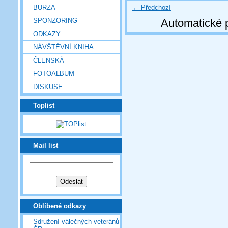
← Předchozí
BURZA
SPONZORING
Automatické 
ODKAZY
NÁVŠTĚVNÍ KNIHA
ČLENSKÁ
FOTOALBUM
DISKUSE
Toplist
Mail list
Oblíbené odkazy
Sdružení válečných veteránů