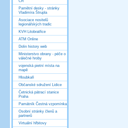
ČR
Pamětní desky - stránky
Vladimíra Štrupla
Asociace nositelů
legionářských tradic
KVH Litobratřice
ATM Online
Dolin history web
Ministerstvo obrany - péče o
válečné hroby
vojenská pietní místa na
mapě
Hloubkaři
Občanské sdružení Lidice
Četnická pátrací stanice
Praha
Památník Čestná vzpomínka
Osobní stránky členů a
partnerů
Virtuální hřbitovy