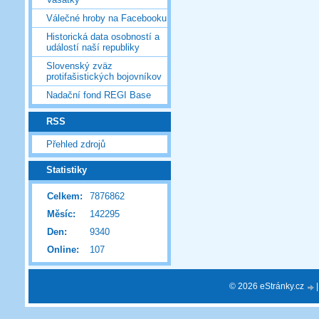
Válečné hroby na Facebooku
Historická data osobností a
událostí naší republiky
Slovenský zväz
protifašistických bojovníkov
Nadační fond REGI Base
RSS
Přehled zdrojů
Statistiky
Celkem:
7876862
Měsíc:
142295
Den:
9340
Online:
107
© 2026 eStránky.cz