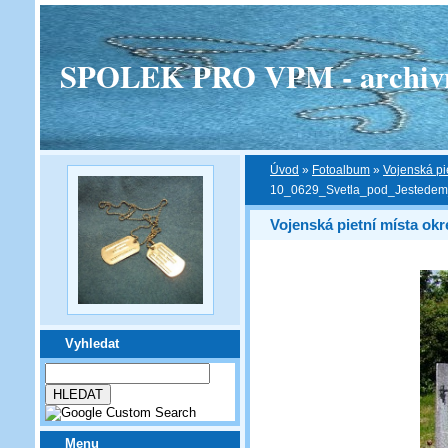
SPOLEK PRO VPM - archivní v
Úvod
»
Fotoalbum
»
Vojenská pi
10_0629_Svetla_pod_Jestedem
Vojenská pietní místa okr
Vyhledat
Menu