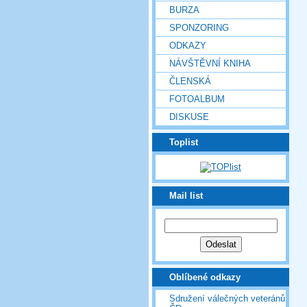
BURZA
SPONZORING
ODKAZY
NÁVŠTĚVNÍ KNIHA
ČLENSKÁ
FOTOALBUM
DISKUSE
Toplist
Mail list
Oblíbené odkazy
Sdružení válečných veteránů