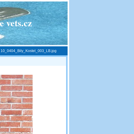
 vets.cz
»
10_0404_Bily_Kostel_003_LB.jpg