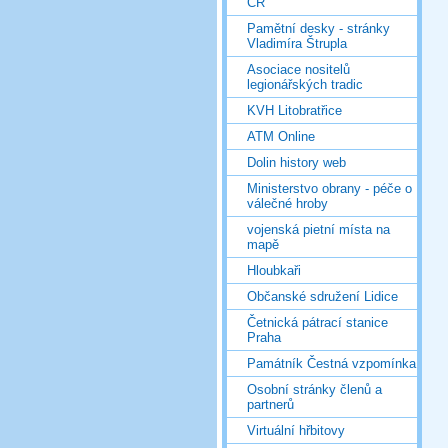
ČR
Pamětní desky - stránky
Vladimíra Štrupla
Asociace nositelů
legionářských tradic
KVH Litobratřice
ATM Online
Dolin history web
Ministerstvo obrany - péče o
válečné hroby
vojenská pietní místa na
mapě
Hloubkaři
Občanské sdružení Lidice
Četnická pátrací stanice
Praha
Památník Čestná vzpomínka
Osobní stránky členů a
partnerů
Virtuální hřbitovy