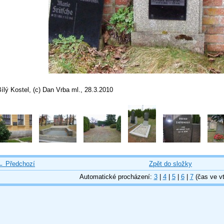
ílý Kostel, (c) Dan Vrba ml., 28.3.2010
← Předchozí
Zpět do složky
Automatické procházení:
3
|
4
|
5
|
6
|
7
(čas ve vt