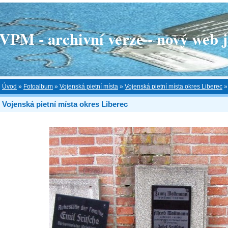
 - archivní verze - nový web je
Úvod
»
Fotoalbum
»
Vojenská pietní místa
»
Vojenská pietní místa okres Liberec
Vojenská pietní místa okres Liberec