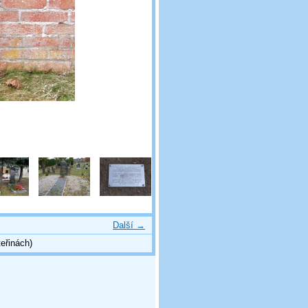
Další →
eřinách)