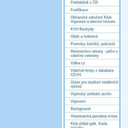
Pohřebiště v ČR
Fortifikace
Občanské sdružení Klub
Vojenské a letecké historie
KVH Beskydy
Oběti a hrdinové
Pomníky četníků, policistů
Ministerstvo obrany - péče o
válečné veterány
Válka.cz
Válečné hroby z databáze
CEVH
Ústav pro studium totalitních
režimů
Vojenský ústřední archiv
Vojenství
Background
Vlastenecká památná místa
Klub přátel pplk. Karla
Vašátky