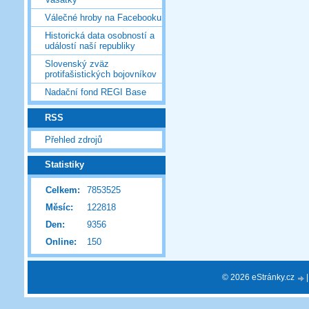
Válečné hroby na Facebooku
Historická data osobností a
událostí naší republiky
Slovenský zväz
protifašistických bojovníkov
Nadační fond REGI Base
RSS
Přehled zdrojů
Statistiky
Celkem:
7853525
Měsíc:
122818
Den:
9356
Online:
150
© 2026 eStránky.cz