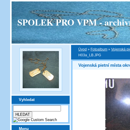
SPOLEK PRO VPM - archivní v
Úvod
»
Fotoalbum
»
Vojenská pi
H03a_LB.JPG
Vojenská pietní místa okr
Vyhledat
Menu