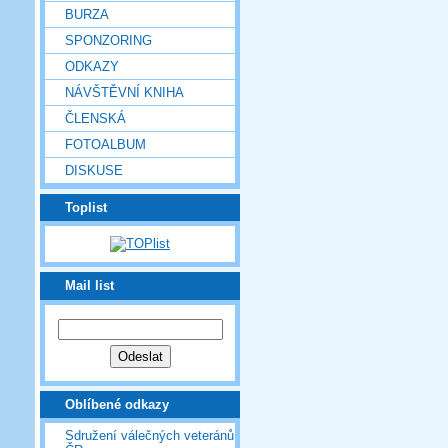
BURZA
SPONZORING
ODKAZY
NÁVŠTĚVNÍ KNIHA
ČLENSKÁ
FOTOALBUM
DISKUSE
Toplist
Mail list
Oblíbené odkazy
Sdružení válečných veteránů