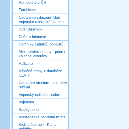
Pohřebiště v ČR
Fortifikace
Občanské sdružení Klub
Vojenské a letecké historie
KVH Beskydy
Oběti a hrdinové
Pomníky četníků, policistů
Ministerstvo obrany - péče o
válečné veterány
Válka.cz
Válečné hroby z databáze
CEVH
Ústav pro studium totalitních
režimů
Vojenský ústřední archiv
Vojenství
Background
Vlastenecká památná místa
Klub přátel pplk. Karla
Vašátky