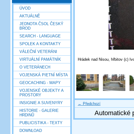
ÚVOD
AKTUÁLNĚ
JEDNOTA ČSOL ČESKÝ
BROD
SEARCH - LANGUAGE
SPOLEK A KONTAKTY
VÁLEČNÍ VETERÁNI
Hrádek nad Nisou, hřbitov (c) I
VIRTUÁLNÍ PAMÁTNÍK
O VETERÁNECH
VOJENSKÁ PIETNÍ MÍSTA
GEOCACHING - MAPY
VOJENSKÉ OBJEKTY A
PROSTORY
INSIGNIE A SUVENYRY
← Předchozí
HISTORIE - GALERIE
Automatické 
HRDINŮ
PUBLICISTIKA - TEXTY
DOWNLOAD