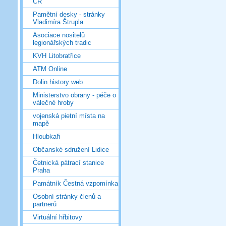
ČR
Pamětní desky - stránky
Vladimíra Štrupla
Asociace nositelů
legionářských tradic
KVH Litobratřice
ATM Online
Dolin history web
Ministerstvo obrany - péče o
válečné hroby
vojenská pietní místa na
mapě
Hloubkaři
Občanské sdružení Lidice
Četnická pátrací stanice
Praha
Památník Čestná vzpomínka
Osobní stránky členů a
partnerů
Virtuální hřbitovy