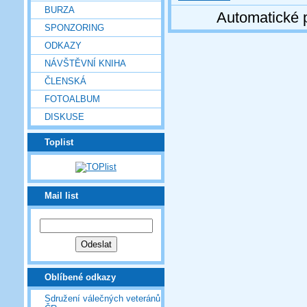
BURZA
Automatické 
SPONZORING
ODKAZY
NÁVŠTĚVNÍ KNIHA
ČLENSKÁ
FOTOALBUM
DISKUSE
Toplist
Mail list
Oblíbené odkazy
Sdružení válečných veteránů