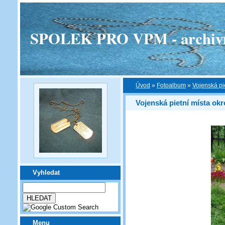
SPOLEK PRO VPM - archivní v
Úvod
»
Fotoalbum
»
Vojenská pi
Vojenská pietní místa okr
Vyhledat
Menu