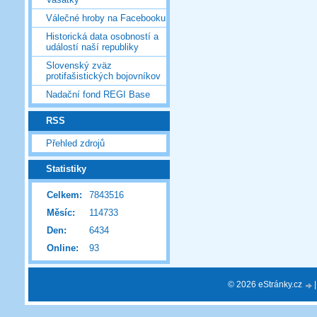
Válečné hroby na Facebooku
Historická data osobností a
událostí naší republiky
Slovenský zväz
protifašistických bojovníkov
Nadační fond REGI Base
RSS
Přehled zdrojů
Statistiky
Celkem:
7843516
Měsíc:
114733
Den:
6434
Online:
93
© 2026 eStránky.cz