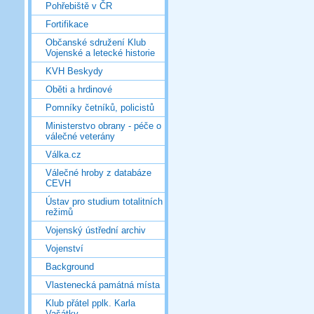
Pohřebiště v ČR
Fortifikace
Občanské sdružení Klub
Vojenské a letecké historie
KVH Beskydy
Oběti a hrdinové
Pomníky četníků, policistů
Ministerstvo obrany - péče o
válečné veterány
Válka.cz
Válečné hroby z databáze
CEVH
Ústav pro studium totalitních
režimů
Vojenský ústřední archiv
Vojenství
Background
Vlastenecká památná místa
Klub přátel pplk. Karla
Vašátky