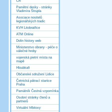
ČR
Pamětní desky - stránky
Vladimíra Štrupla
Asociace nositelů
legionářských tradic
KVH Litobratřice
ATM Online
Dolin history web
Ministerstvo obrany - péče o
válečné hroby
vojenská pietní místa na
mapě
Hloubkaři
Občanské sdružení Lidice
Četnická pátrací stanice
Praha
Památník Čestná vzpomínka
Osobní stránky členů a
partnerů
Virtuální hřbitovy