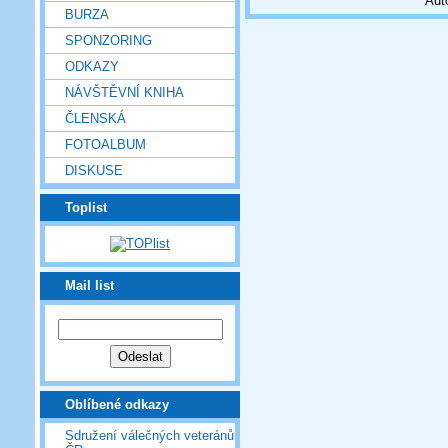
Aut
BURZA
SPONZORING
ODKAZY
NÁVŠTĚVNÍ KNIHA
ČLENSKÁ
FOTOALBUM
DISKUSE
Toplist
Mail list
Oblíbené odkazy
Sdružení válečných veteránů