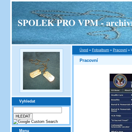
SPOLEK PRO VPM - archivní v
Úvod
»
Fotoalbum
»
Pracovní
»
Pracovní
Vyhledat
Menu