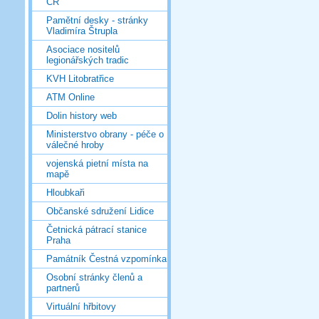
ČR
Pamětní desky - stránky
Vladimíra Štrupla
Asociace nositelů
legionářských tradic
KVH Litobratřice
ATM Online
Dolin history web
Ministerstvo obrany - péče o
válečné hroby
vojenská pietní místa na
mapě
Hloubkaři
Občanské sdružení Lidice
Četnická pátrací stanice
Praha
Památník Čestná vzpomínka
Osobní stránky členů a
partnerů
Virtuální hřbitovy