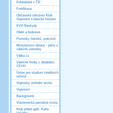
Pohřebiště v ČR
Fortifikace
Občanské sdružení Klub
Vojenské a letecké historie
KVH Beskydy
Oběti a hrdinové
Pomníky četníků, policistů
Ministerstvo obrany - péče o
válečné veterány
Válka.cz
Válečné hroby z databáze
CEVH
Ústav pro studium totalitních
režimů
Vojenský ústřední archiv
Vojenství
Background
Vlastenecká památná místa
Klub přátel pplk. Karla
Vašátky