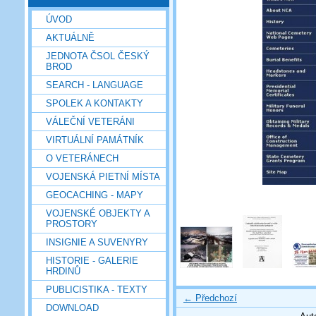
ÚVOD
AKTUÁLNĚ
JEDNOTA ČSOL ČESKÝ
BROD
SEARCH - LANGUAGE
SPOLEK A KONTAKTY
VÁLEČNÍ VETERÁNI
VIRTUÁLNÍ PAMÁTNÍK
O VETERÁNECH
VOJENSKÁ PIETNÍ MÍSTA
GEOCACHING - MAPY
VOJENSKÉ OBJEKTY A
PROSTORY
INSIGNIE A SUVENYRY
HISTORIE - GALERIE
HRDINŮ
PUBLICISTIKA - TEXTY
← Předchozí
DOWNLOAD