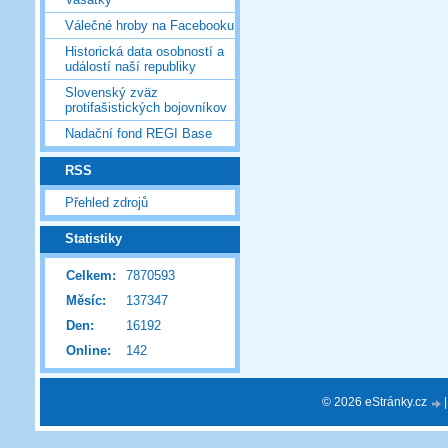
Válečné hroby na Facebooku
Historická data osobností a
událostí naší republiky
Slovenský zväz
protifašistických bojovníkov
Nadační fond REGI Base
RSS
Přehled zdrojů
Statistiky
Celkem:
7870593
Měsíc:
137347
Den:
16192
Online:
142
© 2026 eStránky.cz