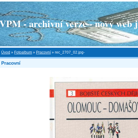
 - archivní verze - nový web je
Úvod
»
Fotoalbum
»
Pracovní
»
rec_2707_02.jpg-
Pracovní