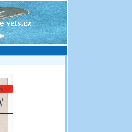
 vets.cz