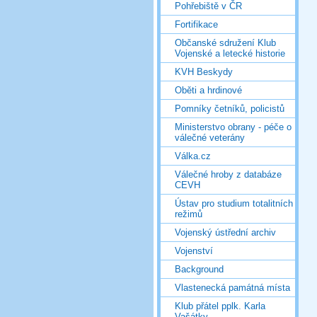
Pohřebiště v ČR
Fortifikace
Občanské sdružení Klub
Vojenské a letecké historie
KVH Beskydy
Oběti a hrdinové
Pomníky četníků, policistů
Ministerstvo obrany - péče o
válečné veterány
Válka.cz
Válečné hroby z databáze
CEVH
Ústav pro studium totalitních
režimů
Vojenský ústřední archiv
Vojenství
Background
Vlastenecká památná místa
Klub přátel pplk. Karla
Vašátky