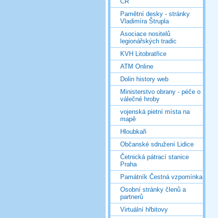
ČR
Pamětní desky - stránky
Vladimíra Štrupla
Asociace nositelů
legionářských tradic
KVH Litobratřice
ATM Online
Dolin history web
Ministerstvo obrany - péče o
válečné hroby
vojenská pietní místa na
mapě
Hloubkaři
Občanské sdružení Lidice
Četnická pátrací stanice
Praha
Památník Čestná vzpomínka
Osobní stránky členů a
partnerů
Virtuální hřbitovy