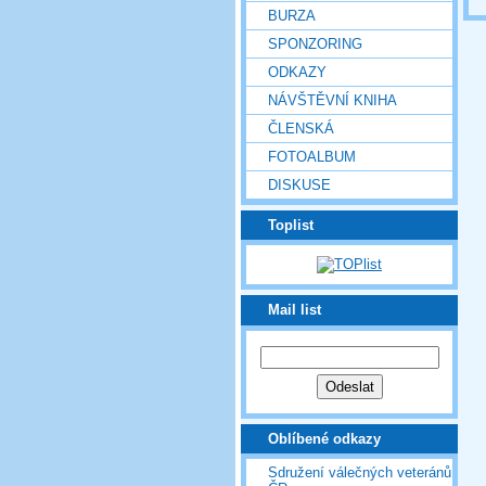
BURZA
SPONZORING
ODKAZY
NÁVŠTĚVNÍ KNIHA
ČLENSKÁ
FOTOALBUM
DISKUSE
Toplist
Mail list
Oblíbené odkazy
Sdružení válečných veteránů