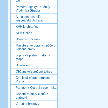
ČR
Pamětní desky - stránky
Vladimíra Štrupla
Asociace nositelů
legionářských tradic
KVH Litobratřice
ATM Online
Dolin history web
Ministerstvo obrany - péče o
válečné hroby
vojenská pietní místa na
mapě
Hloubkaři
Občanské sdružení Lidice
Četnická pátrací stanice
Praha
Památník Čestná vzpomínka
Osobní stránky členů a
partnerů
Virtuální hřbitovy