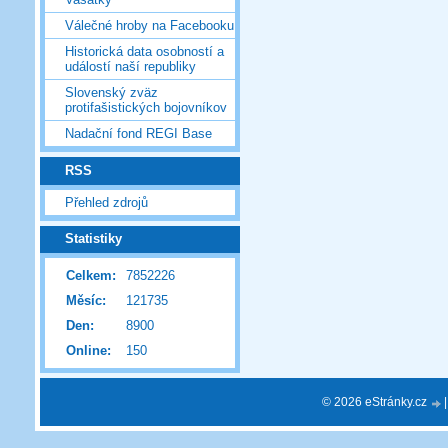
Válečné hroby na Facebooku
Historická data osobností a
událostí naší republiky
Slovenský zväz
protifašistických bojovníkov
Nadační fond REGI Base
RSS
Přehled zdrojů
Statistiky
Celkem:
7852226
Měsíc:
121735
Den:
8900
Online:
150
© 2026 eStránky.cz