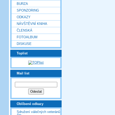
BURZA
SPONZORING
ODKAZY
NÁVŠTĚVNÍ KNIHA
ČLENSKÁ
FOTOALBUM
DISKUSE
Toplist
Mail list
Oblíbené odkazy
Sdružení válečných veteránů