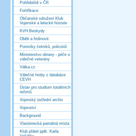
Pohřebiště v ČR
Fortifikace
Občanské sdružení Klub
Vojenské a letecké historie
KVH Beskydy
Oběti a hrdinové
Pomníky četníků, policistů
Ministerstvo obrany - péče o
válečné veterány
Válka.cz
Válečné hroby z databáze
CEVH
Ústav pro studium totalitních
režimů
Vojenský ústřední archiv
Vojenství
Background
Vlastenecká památná místa
Klub přátel pplk. Karla
Vašátky