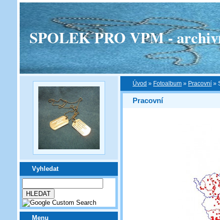
SPOLEK PRO VPM - archivní v
Úvod
»
Fotoalbum
»
Pracovní
»
Pracovní
Vyhledat
Menu