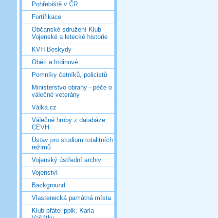
Pohřebiště v ČR
Fortifikace
Občanské sdružení Klub
Vojenské a letecké historie
KVH Beskydy
Oběti a hrdinové
Pomníky četníků, policistů
Ministerstvo obrany - péče o
válečné veterány
Válka.cz
Válečné hroby z databáze
CEVH
Ústav pro studium totalitních
režimů
Vojenský ústřední archiv
Vojenství
Background
Vlastenecká památná místa
Klub přátel pplk. Karla
Vašátky