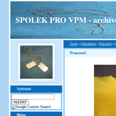
SPOLEK PRO VPM - archivní v
Úvod
»
Fotoalbum
»
Pracovní
»
Pracovní
Vyhledat
Menu