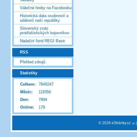
Válečné hroby na Facebooku
Historická data osobností a
událostí naší republiky
Slovenský zväz
protifašistických bojovníkov
Nadační fond REGI Base
RSS
Přehled zdrojů
Statistiky
Celkem:
7848247
Měsíc:
118356
Den:
7894
Online:
179
© 2026 eStránky.cz