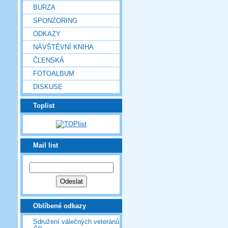
BURZA
SPONZORING
ODKAZY
NÁVŠTĚVNÍ KNIHA
ČLENSKÁ
FOTOALBUM
DISKUSE
Toplist
Mail list
Oblíbené odkazy
Sdružení válečných veteránů