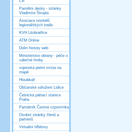
ČR
Pamětní desky - stránky
Vladimíra Štrupla
Asociace nositelů
legionářských tradic
KVH Litobratřice
ATM Online
Dolin history web
Ministerstvo obrany - péče o
válečné hroby
vojenská pietní místa na
mapě
Hloubkaři
Občanské sdružení Lidice
Četnická pátrací stanice
Praha
Památník Čestná vzpomínka
Osobní stránky členů a
partnerů
Virtuální hřbitovy