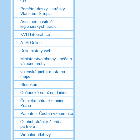
ČR
Pamětní desky - stránky
Vladimíra Štrupla
Asociace nositelů
legionářských tradic
KVH Litobratřice
ATM Online
Dolin history web
Ministerstvo obrany - péče o
válečné hroby
vojenská pietní místa na
mapě
Hloubkaři
Občanské sdružení Lidice
Četnická pátrací stanice
Praha
Památník Čestná vzpomínka
Osobní stránky členů a
partnerů
Virtuální hřbitovy