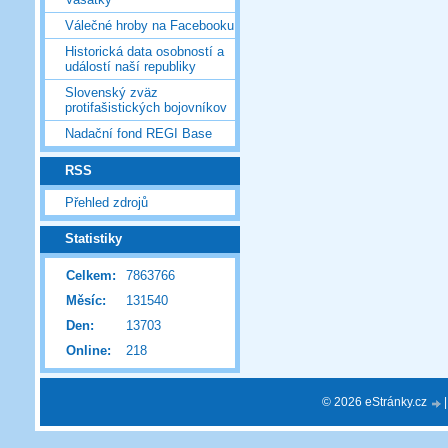
Válečné hroby na Facebooku
Historická data osobností a
událostí naší republiky
Slovenský zväz
protifašistických bojovníkov
Nadační fond REGI Base
RSS
Přehled zdrojů
Statistiky
Celkem:
7863766
Měsíc:
131540
Den:
13703
Online:
218
© 2026 eStránky.cz