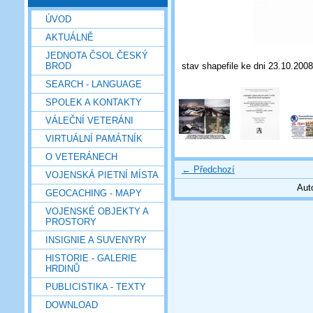
ÚVOD
AKTUÁLNĚ
JEDNOTA ČSOL ČESKÝ
stav shapefile ke dni 23.10.2008
BROD
SEARCH - LANGUAGE
SPOLEK A KONTAKTY
VÁLEČNÍ VETERÁNI
VIRTUÁLNÍ PAMÁTNÍK
O VETERÁNECH
← Předchozí
VOJENSKÁ PIETNÍ MÍSTA
Aut
GEOCACHING - MAPY
VOJENSKÉ OBJEKTY A
PROSTORY
INSIGNIE A SUVENYRY
HISTORIE - GALERIE
HRDINŮ
PUBLICISTIKA - TEXTY
DOWNLOAD