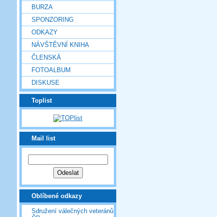
BURZA
SPONZORING
ODKAZY
NÁVŠTĚVNÍ KNIHA
ČLENSKÁ
FOTOALBUM
DISKUSE
Toplist
Mail list
Oblíbené odkazy
Sdružení válečných veteránů