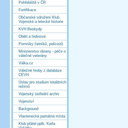
Pohřebiště v ČR
Fortifikace
Občanské sdružení Klub
Vojenské a letecké historie
KVH Beskydy
Oběti a hrdinové
Pomníky četníků, policistů
Ministerstvo obrany - péče o
válečné veterány
Válka.cz
Válečné hroby z databáze
CEVH
Ústav pro studium totalitních
režimů
Vojenský ústřední archiv
Vojenství
Background
Vlastenecká památná místa
Klub přátel pplk. Karla
Vašátky