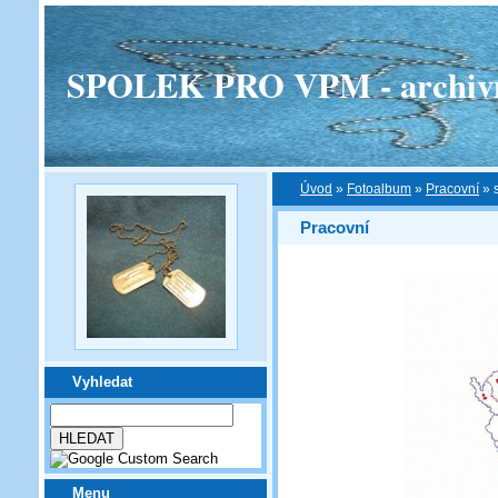
SPOLEK PRO VPM - archivní v
Úvod
»
Fotoalbum
»
Pracovní
»
Pracovní
Vyhledat
Menu