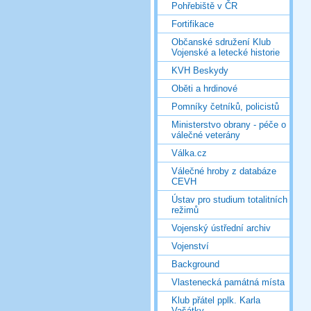
Pohřebiště v ČR
Fortifikace
Občanské sdružení Klub
Vojenské a letecké historie
KVH Beskydy
Oběti a hrdinové
Pomníky četníků, policistů
Ministerstvo obrany - péče o
válečné veterány
Válka.cz
Válečné hroby z databáze
CEVH
Ústav pro studium totalitních
režimů
Vojenský ústřední archiv
Vojenství
Background
Vlastenecká památná místa
Klub přátel pplk. Karla
Vašátky