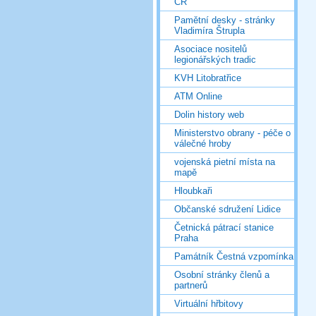
ČR
Pamětní desky - stránky
Vladimíra Štrupla
Asociace nositelů
legionářských tradic
KVH Litobratřice
ATM Online
Dolin history web
Ministerstvo obrany - péče o
válečné hroby
vojenská pietní místa na
mapě
Hloubkaři
Občanské sdružení Lidice
Četnická pátrací stanice
Praha
Památník Čestná vzpomínka
Osobní stránky členů a
partnerů
Virtuální hřbitovy