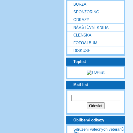
BURZA
SPONZORING
ODKAZY
NÁVŠTĚVNÍ KNIHA
ČLENSKÁ
FOTOALBUM
DISKUSE
Toplist
Mail list
Oblíbené odkazy
Sdružení válečných veteránů