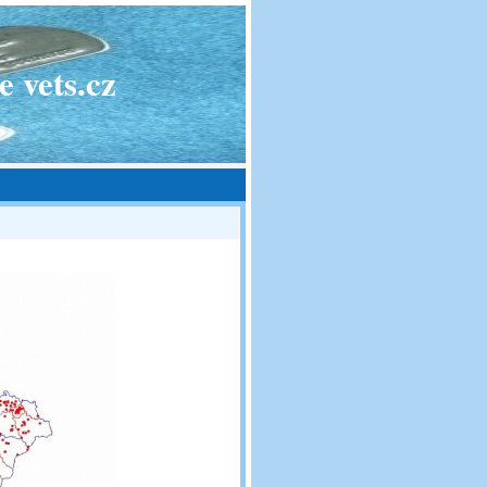
 vets.cz