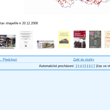
tav shapefile k 20.12.2008
← Předchozí
Zpět do složky
Automatické procházení:
3
|
4
|
5
|
6
|
7
(čas ve vt