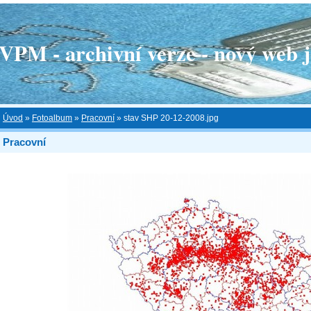
 - archivní verze - nový web je
Úvod
»
Fotoalbum
»
Pracovní
»
stav SHP 20-12-2008.jpg
Pracovní